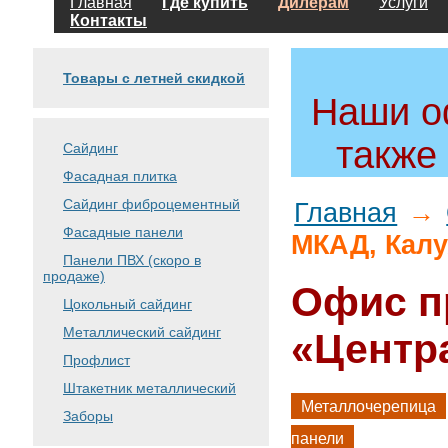
Главная
Где купить
Дилерам
Услуги
Контакты
Товары с летней скидкой
Наши о
также
Сайдинг
Фасадная плитка
Сайдинг фиброцементный
Главная
→
Фасадные панели
МКАД, Кал
Панели ПВХ (скоро в
продаже)
Офис п
Цокольный сайдинг
Металлический сайдинг
«Центр
Профлист
Штакетник металлический
Металлочерепица
Заборы
панели