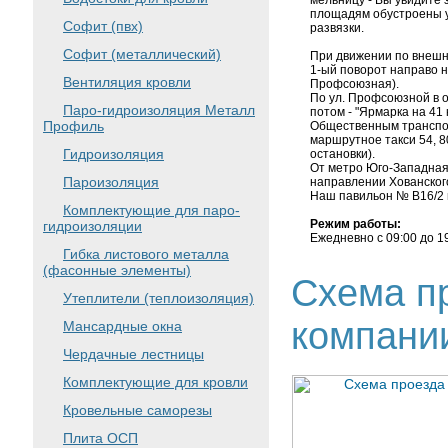
площадям обустроены у
Софит (пвх)
развязки.
Софит (металлический)
При движении по внешне
1-ый поворот направо н
Вентиляция кровли
Профсоюзная).
По ул. Профсоюзной в о
Паро-гидроизоляция Металл
потом - "Ярмарка на 41 
Профиль
Общественным транспорт
маршрутное такси 54, 8
Гидроизоляция
остановки).
От метро Юго-Западная
Пароизоляция
направлении Хованског
Наш павильон № В16/2 
Комплектующие для паро-
Режим работы:
гидроизоляции
Ежедневно с 09:00 до 19
Гибка листового металла
(фасонные элементы)
Схема пр
Утеплители (теплоизоляция)
компани
Мансардные окна
Чердачные лестницы
Комплектующие для кровли
Кровельные саморезы
Плита ОСП