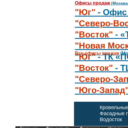
Офисы продаж
(Москва
"Юг"
- Офис
"Северо-Вос
"Восток"
- 
"Новая Мос
Все офисы продаж
(Мо
"Юг"
- ТК «
"Восток"
- 
"Северо-За
"Юго-Запад
Кровельны
Фасадные п
Водосток