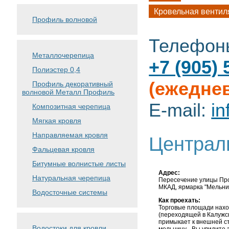
Кровельная вентил
Профиль волновой
Телефон
Металлочерепица
+7 (905) 
Полиэстер 0,4
(ежеднев
Профиль декоративный
волновой Металл Профиль
E-mail:
i
Композитная черепица
Мягкая кровля
Направляемая кровля
Централ
Фальцевая кровля
Битумные волнистые листы
Адрес:
Натуральная черепица
Пересечение улицы Про
МКАД, ярмарка "Мельниц
Водосточные системы
Как проехать:
Торговые площади нах
(переходящей в Калужск
примыкает к внешней с
Водостоки для кровли
мельницу - Вы увидите 