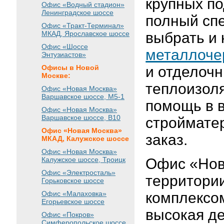
крупных п
Офис «Водный стадион»
Ленинградское шоссе
полный сп
Офис «Тракт-Терминал»
МКАД, Ярославское шоссе
выбрать и 
Офис «Шоссе
металлоче
Энтузиастов»
Офисы в Новой
и отделоч
Москве:
теплоизоля
Офис «Новая Москва»
Варшавское шоссе
, М5-1
помощь в в
Офис «Новая Москва»
Варшавское шоссе
, B10
строймате
Офис «Новая Москва»
заказ.
МКАД, Калужское шоссе
Офис «Новая Москва»
Офис «Нов
Калужское шоссе, Троицк
Офис «Электросталь»
территори
Горьковское шоссе
комплексо
Офис «Малаховка»
Егорьевское шоссе
высокая д
Офис «Покров»
Симферопольское шоссе