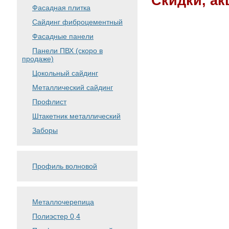
Скидки, ак
Фасадная плитка
Сайдинг фиброцементный
Фасадные панели
Панели ПВХ (скоро в
продаже)
Цокольный сайдинг
Металлический сайдинг
Профлист
Штакетник металлический
Заборы
Профиль волновой
Металлочерепица
Полиэстер 0,4