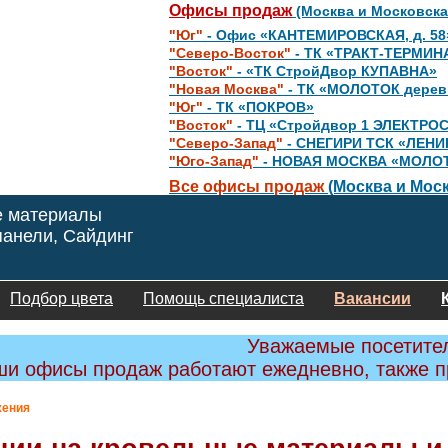
Офисы продаж
(Москва и Московска
"Юг"
- Офис «КАНТЕМИРОВСКАЯ, д. 58
"Северо-Восток"
- ТК «ТРАКТ-ТЕРМИН
"Восток"
- «ТК СтройДвор КУПАВНА»
"Новая Москва"
- ТК «МОЛОТОК дере
"Юг"
- ТК «ПОКРОВ»
"Восток"
- ТЦ «Стройдвор 1 ЭЛЕКТРО
"Северо-Запад"
- СНЕГИРИ ТСК «ЛЕНИ
"Юго-Запад"
- НОВАЯ МОСКВА «МОЛО
Все офисы продаж
(Москва и Моск
е материалы
анели, Сайдинг
Подбор цвета
Помощь специалиста
Вакансии
Уважаемые посетите
и офисы продаж работают ежедневно, также 
ения