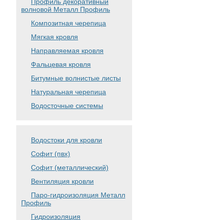
Профиль декоративный
волновой Металл Профиль
Композитная черепица
Мягкая кровля
Направляемая кровля
Фальцевая кровля
Битумные волнистые листы
Натуральная черепица
Водосточные системы
Водостоки для кровли
Софит (пвх)
Софит (металлический)
Вентиляция кровли
Паро-гидроизоляция Металл
Профиль
Гидроизоляция