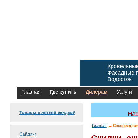
Кровельны
Фасадные п
Водосток
Главная
Где купить
Дилерам
Услуги
Товары с летней скидкой
Наш
Главная
→ Спецпредлож
Сайдинг