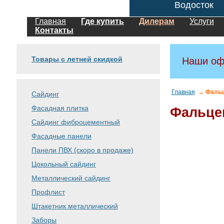
Водосток
Главная
Где купить
Дилерам
Услуги
Контакты
Товары с летней скидкой
Наши оф
Главная
→ Фальц
Сайдинг
Фасадная плитка
Фальце
Сайдинг фиброцементный
Фасадные панели
Панели ПВХ (скоро в продаже)
Цокольный сайдинг
Металлический сайдинг
Профлист
Штакетник металлический
Заборы