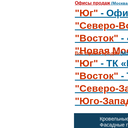
Офисы продаж
(Москва
"Юг"
- Офи
"Северо-В
"Восток"
-
"Новая Мо
Все офисы продаж
(Мо
"Юг"
- ТК 
"Восток"
-
"Северо-З
"Юго-Запа
Кровельны
Фасадные п