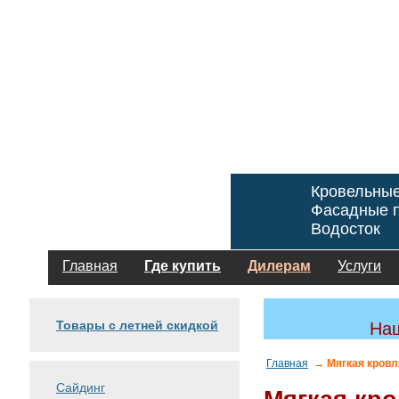
Кровельны
Фасадные п
Водосток
Главная
Где купить
Дилерам
Услуги
Товары с летней скидкой
Наш
Главная
→ Мягкая кровл
Сайдинг