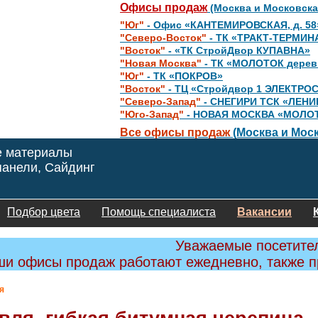
Офисы продаж
(Москва и Московска
"Юг"
- Офис «КАНТЕМИРОВСКАЯ, д. 58
"Северо-Восток"
- ТК «ТРАКТ-ТЕРМИН
"Восток"
- «ТК СтройДвор КУПАВНА»
"Новая Москва"
- ТК «МОЛОТОК дере
"Юг"
- ТК «ПОКРОВ»
"Восток"
- ТЦ «Стройдвор 1 ЭЛЕКТРО
"Северо-Запад"
- СНЕГИРИ ТСК «ЛЕНИ
"Юго-Запад"
- НОВАЯ МОСКВА «МОЛО
Все офисы продаж
(Москва и Моск
е материалы
анели, Сайдинг
Подбор цвета
Помощь специалиста
Вакансии
Уважаемые посетите
и офисы продаж работают ежедневно, также 
я