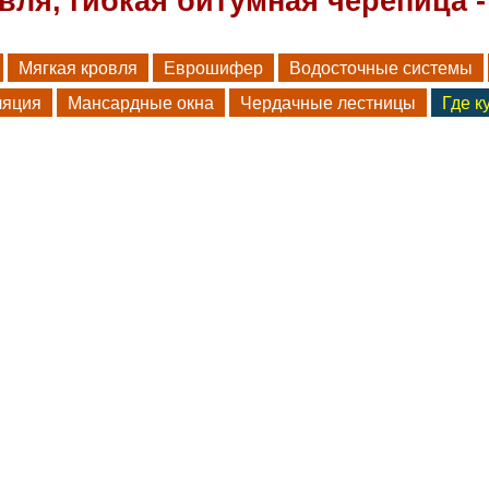
вля, гибкая битумная черепица - 
Мягкая кровля
Еврошифер
Водосточные системы
ляция
Мансардные окна
Чердачные лестницы
Где к