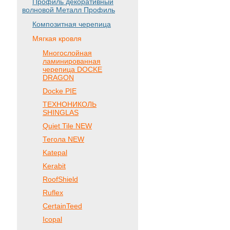
Профиль декоративный
волновой Металл Профиль
Композитная черепица
Мягкая кровля
Многослойная
ламинированная
черепица DOCKE
DRAGON
Docke PIE
ТЕХНОНИКОЛЬ
SHINGLAS
Quiet Tile NEW
Тегола NEW
Katepal
Kerabit
RoofShield
Ruflex
CertainTeed
Icopal