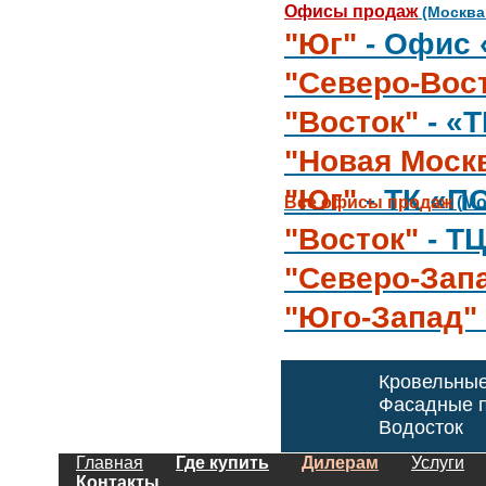
Офисы продаж
(Москва
"Юг"
- Офис 
"Северо-Вос
"Восток"
- «
"Новая Моск
"Юг"
- ТК «П
Все офисы продаж
(Мо
"Восток"
- Т
"Северо-Зап
"Юго-Запад"
Кровельны
Фасадные п
Водосток
Главная
Где купить
Дилерам
Услуги
Контакты