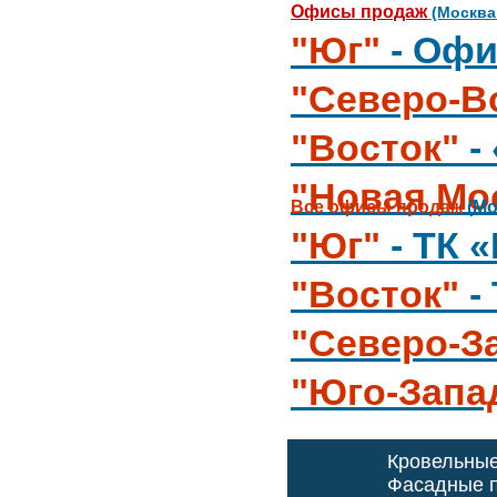
Офисы продаж
(Москва
"Юг"
- Офи
"Северо-В
"Восток"
-
"Новая Мо
Все офисы продаж
(Мо
"Юг"
- ТК 
"Восток"
-
"Северо-З
"Юго-Запа
Кровельны
Фасадные п