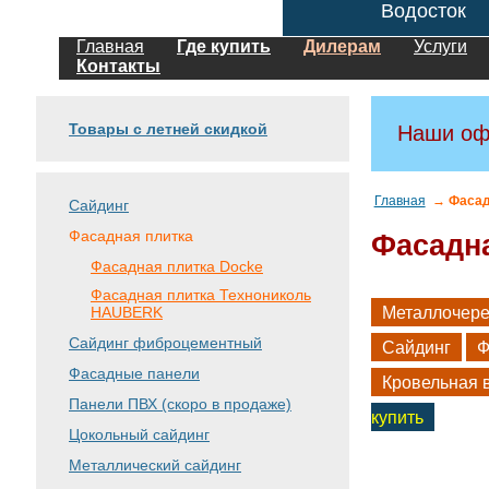
Водосток
Главная
Где купить
Дилерам
Услуги
Контакты
Товары с летней скидкой
Наши оф
Главная
→ Фасад
Сайдинг
Фасадная плитка
Фасадна
Фасадная плитка Docke
Фасадная плитка Технониколь
HAUBERK
Металлочер
Сайдинг фиброцементный
Сайдинг
Ф
Фасадные панели
Кровельная 
Панели ПВХ (скоро в продаже)
купить
Цокольный сайдинг
Металлический сайдинг