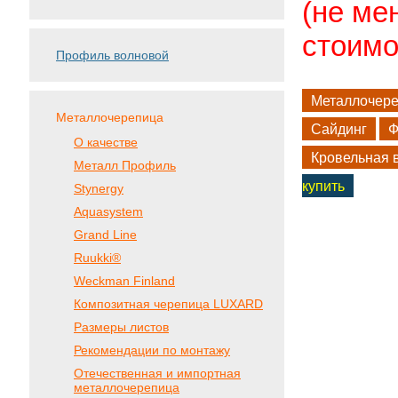
(не ме
стоимо
Профиль волновой
Металлочер
Металлочерепица
Сайдинг
Ф
О качестве
Кровельная 
Металл Профиль
купить
Stynergy
Aquasystem
Grand Line
Ruukki®
Weckman Finland
Композитная черепица LUXARD
Размеры листов
Рекомендации по монтажу
Отечественная и импортная
металлочерепица