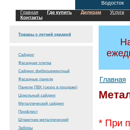
Водосток
Главная
Где купить
Дилерам
Услуги
Контакты
Товары с летней скидкой
Н
ежед
Сайдинг
Фасадная плитка
Сайдинг фиброцементный
Главная
Фасадные панели
Панели ПВХ (скоро в продаже)
Метал
Цокольный сайдинг
Металлический сайдинг
Профлист
Штакетник металлический
* При 
Заборы