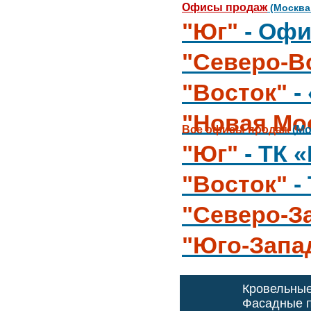
Офисы продаж
(Москва
"Юг"
- Офи
"Северо-В
"Восток"
-
"Новая Мо
Все офисы продаж
(Мо
"Юг"
- ТК 
"Восток"
-
"Северо-З
"Юго-Запа
Кровельны
Фасадные п