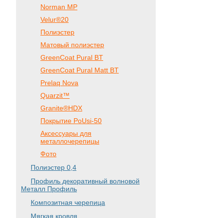
Norman MP
Velur®20
Полиэстер
Матовый полиэстер
GreenCoat Pural BT
GreenCoat Pural Matt BT
Prelaq Nova
Quarzit™
Granite®HDX
Покрытие PoUsi-50
Аксессуары для
металлочерепицы
Фото
Полиэстер 0,4
Профиль декоративный волновой
Металл Профиль
Композитная черепица
Мягкая кровля