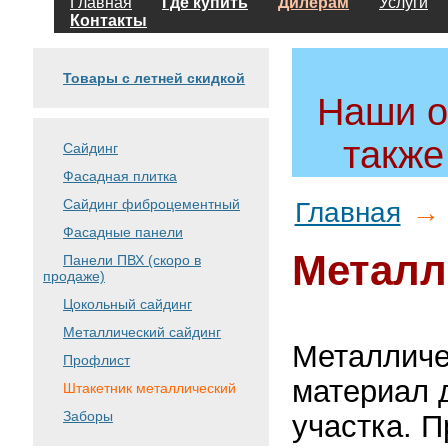
Главная
Где купить
Дилерам
Услуги
Контакты
Товары с летней скидкой
Наши о
также
Сайдинг
Фасадная плитка
Сайдинг фиброцементный
Главная
→ 
Фасадные панели
Металл
Панели ПВХ (скоро в
продаже)
Цокольный сайдинг
Металлический сайдинг
Металличе
Профлист
материал д
Штакетник металлический
Заборы
участка. 