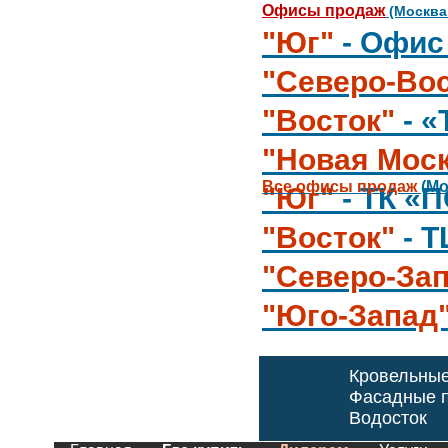
Офисы продаж
(Москва
"Юг"
- Офис
"Северо-Вос
"Восток"
- 
"Новая Мос
Все офисы продаж
(Мо
"Юг"
- ТК «
"Восток"
- 
"Северо-За
"Юго-Запад
Кровельны
Фасадные п
Водосток