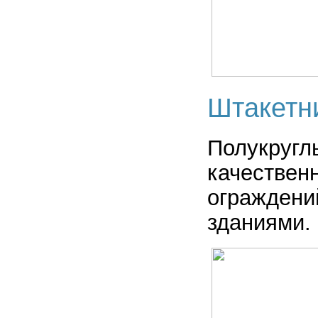
Штакетн
Полукругл
качествен
ограждени
зданиями.