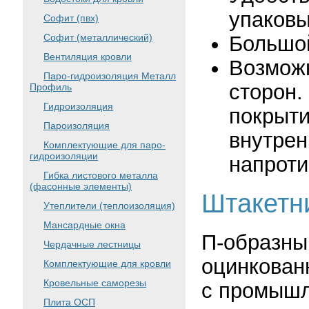
упаковы
Софит (пвх)
Большо
Софит (металлический)
Вентиляция кровли
Возможн
Паро-гидроизоляция Металл
сторон.
Профиль
Гидроизоляция
покрыти
Пароизоляция
внутрен
Комплектующие для паро-
гидроизоляции
напроти
Гибка листового металла
(фасонные элементы)
Штакетн
Утеплители (теплоизоляция)
Мансардные окна
П-образны
Чердачные лестницы
оцинкован
Комплектующие для кровли
Кровельные саморезы
с промышл
Плита ОСП