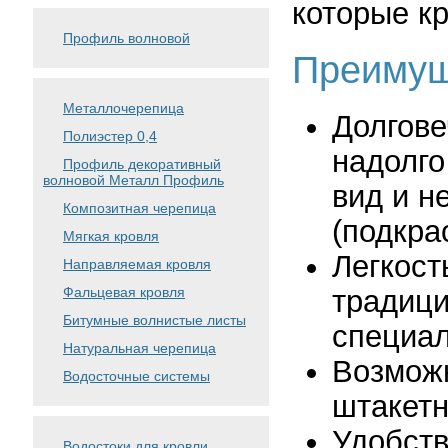
которые к
Профиль волновой
Преимущ
Металлочерепица
Долгове
Полиэстер 0,4
надолго
Профиль декоративный
волновой Металл Профиль
вид и н
Композитная черепица
(подкра
Мягкая кровля
Легкост
Направляемая кровля
традици
Фальцевая кровля
Битумные волнистые листы
специал
Натуральная черепица
Возмож
Водосточные системы
штакетн
Удобств
Водостоки для кровли