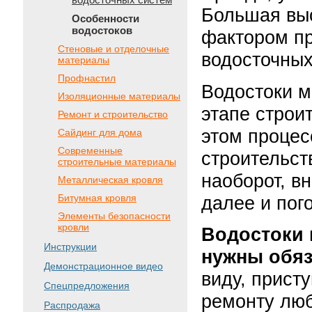
Большая вы
Особенности
водостоков
фактором пр
Стеновые и отделочные
водосточных
материалы
Профнастил
Водостоки м
Изоляционные материалы
этапе строи
Ремонт и строительство
этом процес
Сайдинг для дома
Современные
строительст
строительные материалы
наоборот, вн
Металлическая кровля
далее и пог
Битумная кровля
Элементы безопасности
кровли
Водостоки
Инструкции
нужны обяз
Демонстрационное видео
виду, прист
Спецпредложения
ремонту люб
Распродажа