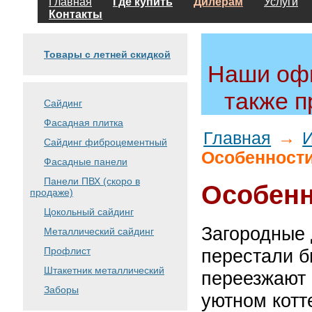
Главная
Где купить
Дилерам
Услуги
Контакты
Товары с летней скидкой
Наши офи
также 
Сайдинг
Фасадная плитка
Главная
→
Сайдинг фиброцементный
Особенности
Фасадные панели
Панели ПВХ (скоро в
Особенн
продаже)
Цокольный сайдинг
Загородные 
Металлический сайдинг
Профлист
перестали б
Штакетник металлический
переезжают 
Заборы
уютном котт