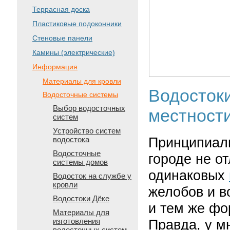
Террасная доска
Пластиковые подоконники
Стеновые панели
Камины (электрические)
Информация
Материалы для кровли
Водостоки
Водосточные системы
Выбор водосточных
местност
систем
Устройство систем
Принципиаль
водостока
Водосточные
городе не о
системы домов
одинаковых
Водосток на службе у
кровли
желобов и в
Водостоки Дёке
и тем же фо
Материалы для
изготовления
Правда, у м
водосточных систем