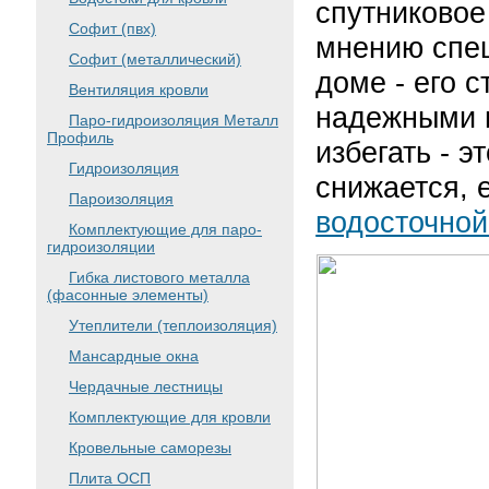
спутниковое
Софит (пвх)
мнению спец
Софит (металлический)
доме - его 
Вентиляция кровли
надежными и
Паро-гидроизоляция Металл
Профиль
избегать - э
Гидроизоляция
снижается, 
Пароизоляция
водосточной
Комплектующие для паро-
гидроизоляции
Гибка листового металла
(фасонные элементы)
Утеплители (теплоизоляция)
Мансардные окна
Чердачные лестницы
Комплектующие для кровли
Кровельные саморезы
Плита ОСП