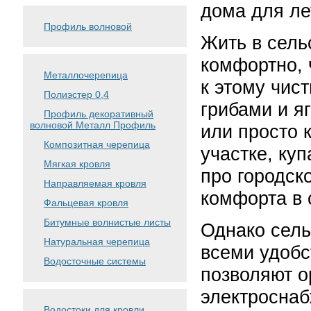
дома для лет
Профиль волновой
Жить в сель
комфортно, 
Металлочерепица
к этому чис
Полиэстер 0,4
грибами и я
Профиль декоративный
волновой Металл Профиль
или просто 
Композитная черепица
участке, куп
Мягкая кровля
про городско
Направляемая кровля
комфорта в 
Фальцевая кровля
Битумные волнистые листы
Однако сель
Натуральная черепица
всеми удобс
Водосточные системы
позволяют о
электроснаб
Водостоки для кровли