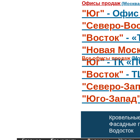
Офисы продаж
(Москва
"Юг"
- Офис
"Северо-Вос
"Восток"
- 
"Новая Мос
Все офисы продаж
(Мо
"Юг"
- ТК «
"Восток"
- 
"Северо-За
"Юго-Запад
Кровельны
Фасадные п
Водосток