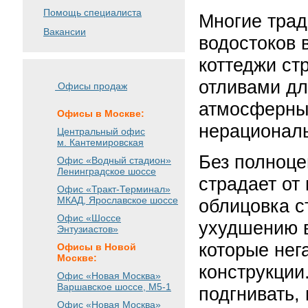
Помощь специалиста
Многие тра
Вакансии
водостоков 
коттеджи ст
отливами дл
Офисы продаж
атмосферных
Офисы в Москве:
нерационал
Центральный офис
м. Кантемировская
Без полноце
Офис «Водный стадион»
Ленинградское шоссе
страдает от
Офис «Тракт-Терминал»
МКАД, Ярославское шоссе
облицовка с
Офис «Шоссе
ухудшению в
Энтузиастов»
которые нег
Офисы в Новой
Москве:
конструкции
Офис «Новая Москва»
Варшавское шоссе
, М5-1
подгнивать,
Офис «Новая Москва»