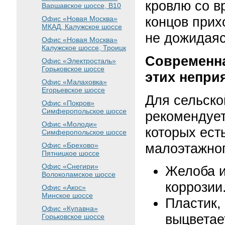
кровлю со в
Варшавское шоссе
, B10
концов прих
Офис «Новая Москва»
МКАД, Калужское шоссе
не дожидаясь
Офис «Новая Москва»
Калужское шоссе, Троицк
Современна
Офис «Электросталь»
Горьковское шоссе
этих непри
Офис «Малаховка»
Егорьевское шоссе
Для сельско
Офис «Покров»
Симферопольское шоссе
рекомендует
Офис «Молоди»
которых ест
Симферопольское шоссе
малоэтажног
Офис «Брехово»
Пятницкое шоссе
Офис «Снегири»
Желоба и
Волоколамское шоссе
коррозии
Офис «Акос»
Минское шоссе
Пластик,
Офис «Купавна»
выцветае
Горьковское шоссе