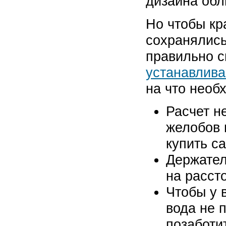
дизайна обл
Но чтобы кр
сохранялись
правильно с
устанавлив
на что необ
Расчет н
желобов 
купить с
Держател
на расст
Чтобы у 
вода не 
позаботи