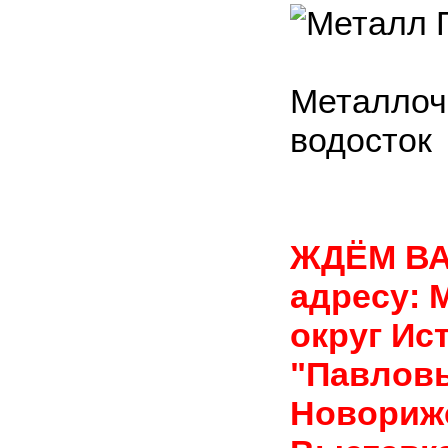
Металлоч
водосток
ЖДЁМ В
адресу: 
округ Ис
"Павловы
Новорижс