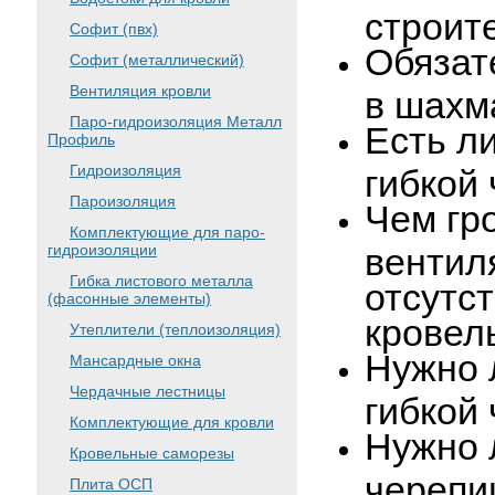
строит
Софит (пвх)
Обязат
Софит (металлический)
Вентиляция кровли
в шахм
Паро-гидроизоляция Металл
Есть л
Профиль
Гидроизоляция
гибкой
Пароизоляция
Чем гр
Комплектующие для паро-
гидроизоляции
вентил
Гибка листового металла
отсутст
(фасонные элементы)
кровел
Утеплители (теплоизоляция)
Нужно 
Мансардные окна
Чердачные лестницы
гибкой
Комплектующие для кровли
Нужно 
Кровельные саморезы
черепи
Плита ОСП