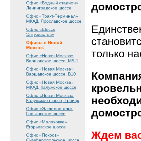
Офис «Водный стадион»
домостр
Ленинградское шоссе
Офис «Тракт-Терминал»
МКАД, Ярославское шоссе
Единствен
Офис «Шоссе
Энтузиастов»
становитс
Офисы в Новой
Москве:
только н
Офис «Новая Москва»
Варшавское шоссе
, М5-1
Офис «Новая Москва»
Компания
Варшавское шоссе
, B10
Офис «Новая Москва»
кровель
МКАД, Калужское шоссе
Офис «Новая Москва»
необходи
Калужское шоссе, Троицк
Офис «Электросталь»
домостр
Горьковское шоссе
Офис «Малаховка»
Егорьевское шоссе
Ждем вас
Офис «Покров»
Симферопольское шоссе