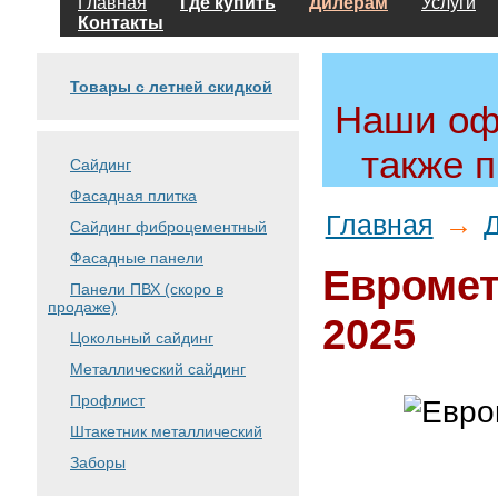
Главная
Где купить
Дилерам
Услуги
Контакты
Товары с летней скидкой
Наши оф
также 
Сайдинг
Фасадная плитка
Главная
→
Сайдинг фиброцементный
Фасадные панели
Евромет
Панели ПВХ (скоро в
продаже)
2025
Цокольный сайдинг
Металлический сайдинг
Профлист
Штакетник металлический
Заборы