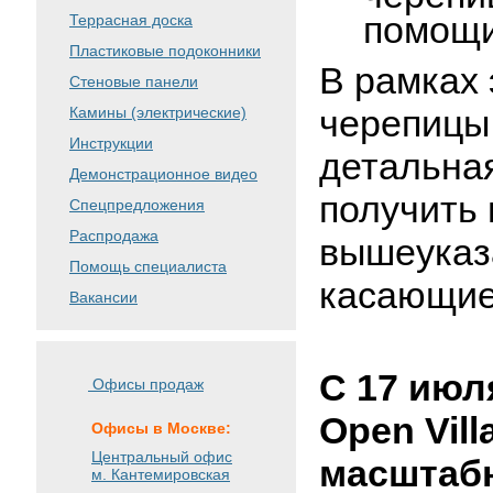
помощи
Террасная доска
Пластиковые подоконники
В рамках 
Стеновые панели
черепицы 
Камины (электрические)
Инструкции
детальна
Демонстрационное видео
получить
Спецпредложения
Распродажа
вышеуказ
Помощь специалиста
касающие
Вакансии
С 17 июл
Офисы продаж
Open Vill
Офисы в Москве:
Центральный офис
масштабн
м. Кантемировская