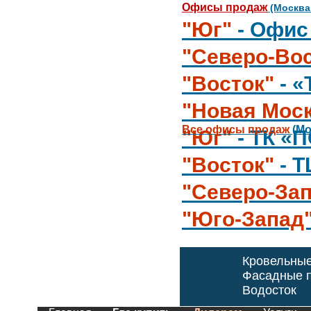
Офисы продаж
(Москва
"Юг"
- Офис
"Северо-Вос
"Восток"
- 
"Новая Мос
Все офисы продаж
(Мо
"Юг"
- ТК «
"Восток"
- 
"Северо-За
"Юго-Запад
Кровельны
Фасадные п
Водосток