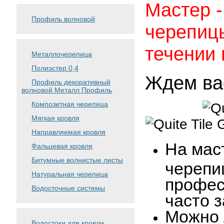
Мастер -
Профиль волновой
черепицы 
течении 
Металлочерепица
Полиэстер 0,4
Ждем вас
Профиль декоративный
волновой Металл Профиль
Композитная черепица
Мягкая кровля
Направляемая кровля
На мас
Фальцевая кровля
Битумные волнистые листы
черепиц
Натуральная черепица
профес
Водосточные системы
часто 
Можно 
Водостоки для кровли