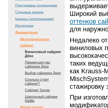
выдерживает
Пластиковые подоконники
Широкий вы
Стеновые панели
Камины (электрические)
оттенков са
Инструкции
для наружно
Документация
Недалеко от
Металлочерепица
Сайдинг
виниловых п
Виниловый сайдинг
высококаче
Дёке
таких ведущ
Преимущества
сайдинга Деке
как Krauss-M
Выбор сайдинга Деке
MischSyste
Сколько стоит
сайдинг?
стажировку 
Сайдинг Sayga
При изготов
Цокольный сайдинг
Nailite
модификато
Мягкая кровля