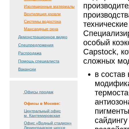
производите
Изоляционные материалы
производств
Вентиляция кровли
Системы водостока
технические
Мансардные окна
Специализир
Демонстрационное видео
особый коэк
Спецпредложения
Capstock, к
Распродажа
сложных мод
Помощь специалиста
Вакансии
в состав
модифика
термоста
Офисы продаж
антиозон
Офисы в Москве:
пигменты
Центральный офис
м. Кантемировская
сайдингу
Офис «Водный стадион»
Ленинградское шоссе