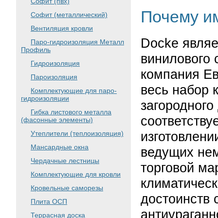
Софит (пвх)
Почему и
Софит (металлический)
Вентиляция кровли
Docke являе
Паро-гидроизоляция Металл
Профиль
винилового 
Гидроизоляция
компания Ев
Пароизоляция
весь набор 
Комплектующие для паро-
гидроизоляции
загородного
Гибка листового металла
соответству
(фасонные элементы)
изготовлени
Утеплители (теплоизоляция)
Мансардные окна
ведущих нем
Чердачные лестницы
торговой ма
Комплектующие для кровли
климатическ
Кровельные саморезы
достоинств 
Плита ОСП
антиураганн
Террасная доска