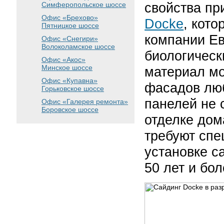
свойства пр
Симферопольское шоссе
Офис «Брехово»
Docke
, кот
Пятницкое шоссе
компании Ев
Офис «Снегири»
Волоколамское шоссе
биологическ
Офис «Акос»
Минское шоссе
материал мо
Офис «Купавна»
фасадов лю
Горьковское шоссе
панелей не 
Офис «Галерея ремонта»
Боровское шоссе
отделке дом
требуют спе
установке с
50 лет и бол