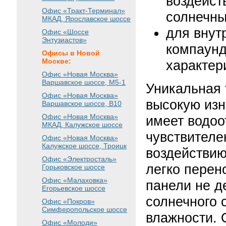
воздейст
Офис «Тракт-Терминал»
солнечны
МКАД, Ярославское шоссе
для внут
Офис «Шоссе
Энтузиастов»
компаунд
Офисы в Новой
Москве:
характер
Офис «Новая Москва»
Варшавское шоссе
, М5-1
Уникальная 
Офис «Новая Москва»
высокую изн
Варшавское шоссе
, B10
Офис «Новая Москва»
имеет водоо
МКАД, Калужское шоссе
чувствителе
Офис «Новая Москва»
Калужское шоссе, Троицк
воздействию
Офис «Электросталь»
легко перен
Горьковское шоссе
Офис «Малаховка»
панели не 
Егорьевское шоссе
солнечного 
Офис «Покров»
Симферопольское шоссе
влажности. 
Офис «Молоди»