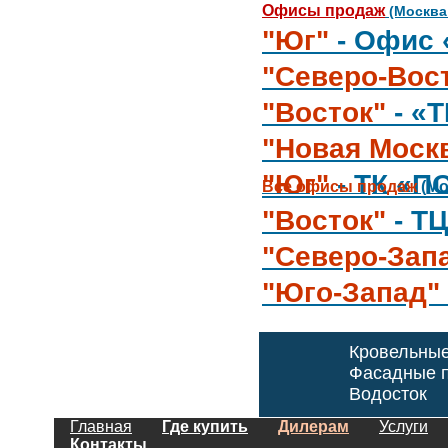
Офисы продаж
(Москва
"Юг"
- Офис 
"Северо-Вос
"Восток"
- «
"Новая Моск
"Юг"
- ТК «П
Все офисы продаж
(Мо
"Восток"
- Т
"Северо-Зап
"Юго-Запад"
Кровельны
Фасадные п
Водосток
Главная
Где купить
Дилерам
Услуги
Контакты