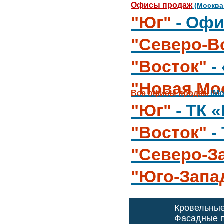
Офисы продаж
(Москва
"Юг"
- Офи
"Северо-В
"Восток"
-
"Новая Мо
Все офисы продаж
(Мо
"Юг"
- ТК 
"Восток"
-
"Северо-З
"Юго-Запа
Кровельны
Фасадные п