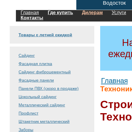
Водосток
Главная
Где купить
Дилерам
Услуги
Контакты
Товары с летней скидкой
Н
ежед
Сайдинг
Фасадная плитка
Сайдинг фиброцементный
Главная
Фасадные панели
Технони
Панели ПВХ (скоро в продаже)
Цокольный сайдинг
Стро
Металлический сайдинг
Профлист
Техн
Штакетник металлический
Заборы