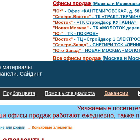
Офисы продаж
(Москва и Московска
"Юг"
- Офис «КАНТЕМИРОВСКАЯ, д. 58
"Северо-Восток"
- ТК «ТРАКТ-ТЕРМИН
"Восток"
- «ТК СтройДвор КУПАВНА»
"Новая Москва"
- ТК «МОЛОТОК дере
"Юг"
- ТК «ПОКРОВ»
"Восток"
- ТЦ «Стройдвор 1 ЭЛЕКТРО
"Северо-Запад"
- СНЕГИРИ ТСК «ЛЕНИ
"Юго-Запад"
- НОВАЯ МОСКВА «МОЛО
Все офисы продаж
(Москва и Моск
е материалы
анели, Сайдинг
Подбор цвета
Помощь специалиста
Вакансии
Уважаемые посетите
и офисы продаж работают ежедневно, также 
ие для кровли
→ Коньковые элементы