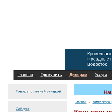
Кровельны
Фасадные п
Водосток
Главная
Где купить
Дилерам
Услуги
Товары с летней скидкой
Наш
Главная
→
Комплектующ
Сайдинг