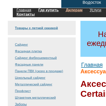
Водосток
Главная
Где купить
Дилерам
Услуги
Контакты
Товары с летней скидкой
Н
ежед
Сайдинг
Фасадная плитка
Сайдинг фиброцементный
Главная
Фасадные панели
Аксессу
Панели ПВХ (скоро в продаже)
Цокольный сайдинг
Аксес
Металлический сайдинг
Профлист
Certa
Штакетник металлический
Заборы