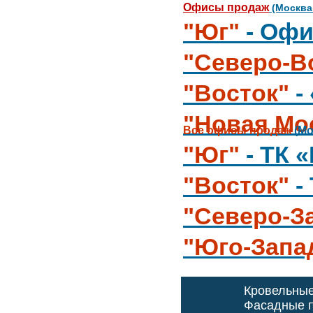
Офисы продаж
(Москва
"Юг"
- Офи
"Северо-В
"Восток"
-
"Новая Мо
Все офисы продаж
(Мо
"Юг"
- ТК 
"Восток"
-
"Северо-З
"Юго-Запа
Кровельны
Фасадные п