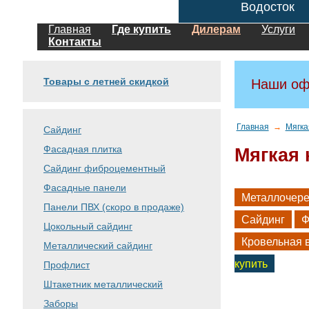
Водосток
Главная
Где купить
Дилерам
Услуги
Контакты
Товары с летней скидкой
Наши оф
Главная
→
Мягка
Сайдинг
Фасадная плитка
Мягкая 
Сайдинг фиброцементный
Фасадные панели
Металлочер
Панели ПВХ (скоро в продаже)
Сайдинг
Ф
Цокольный сайдинг
Кровельная 
Металлический сайдинг
купить
Профлист
Штакетник металлический
Заборы