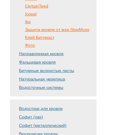
CertainTeed
Icopal
Iko
Защита кровли от мха StopMoss
Клей Битумаст
Фото
Направляемая кровля
Фальцевая кровля
Битумные волнистые листы
Натуральная черепица
Водосточные системы
Водостоки для кровли
Софит (пвх)
Софит (металлический)
Вентиляция кровли