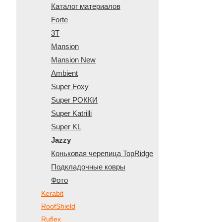
Каталог материалов
Forte
3T
Mansion
Mansion New
Ambient
Super Foxy
Super РОККИ
Super Katrilli
Super KL
Jazzy
Коньковая черепица TopRidge
Подкладочные ковры
Фото
Kerabit
RoofShield
Ruflex