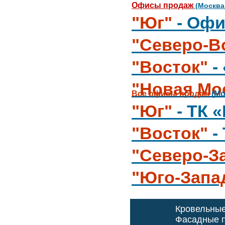
Офисы продаж
(Москва
"Юг"
- Офи
"Северо-В
"Восток"
-
"Новая Мо
Все офисы продаж
(Мо
"Юг"
- ТК 
"Восток"
-
"Северо-З
"Юго-Запа
Кровельны
Фасадные п