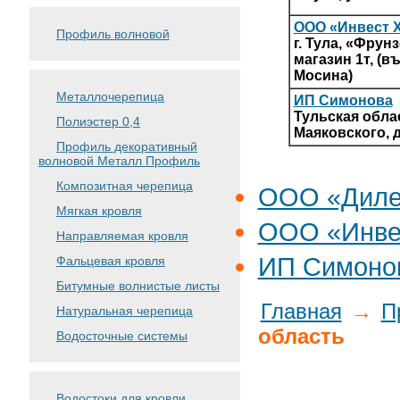
ООО «Инвест 
Профиль волновой
г. Тула, «Фрун
магазин 1т, (в
Мосина)
Металлочерепица
ИП Симонова
Тульская облас
Полиэстер 0,4
Маяковского, д
Профиль декоративный
волновой Металл Профиль
Композитная черепица
ООО «Диле
Мягкая кровля
ООО «Инве
Направляемая кровля
ИП Симоно
Фальцевая кровля
Битумные волнистые листы
Главная
→
П
Натуральная черепица
область
Водосточные системы
Водостоки для кровли