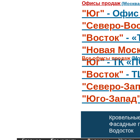
Офисы продаж
(Москва
"Юг"
- Офис
"Северо-Вос
"Восток"
- 
"Новая Мос
Все офисы продаж
(Мо
"Юг"
- ТК «
"Восток"
- 
"Северо-За
"Юго-Запад
Кровельны
Фасадные п
Водосток