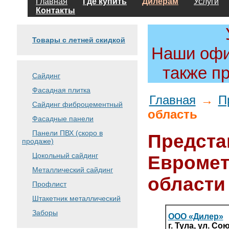
Главная
Где купить
Дилерам
Услуги
Контакты
Товары с летней скидкой
Наши офи
также п
Сайдинг
Фасадная плитка
Главная
→
П
Сайдинг фиброцементный
область
Фасадные панели
Панели ПВХ (скоро в
Предста
продаже)
Цокольный сайдинг
Евромет
Металлический сайдинг
области
Профлист
Штакетник металлический
Заборы
ООО «Дилер»
г. Тула, ул. Со