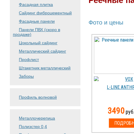
Реечные па
Фасадная плитка
Сайдинг фиброцементный
Фасадные панели
Фото и цены
Панели ПВХ (скоро в
продаже)
Цокольный сайдинг
Металлический сайдинг
Профлист
Штакетник металлический
Заборы
L-LINE ANTH
Профиль волновой
3490
руб.
Металлочерепица
ПОДРОБН
Полиэстер 0,4