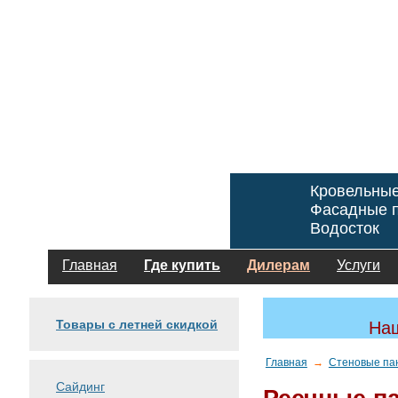
Кровельны
Фасадные п
Водосток
Главная
Где купить
Дилерам
Услуги
Товары с летней скидкой
Наш
Главная
→
Стеновые па
Сайдинг