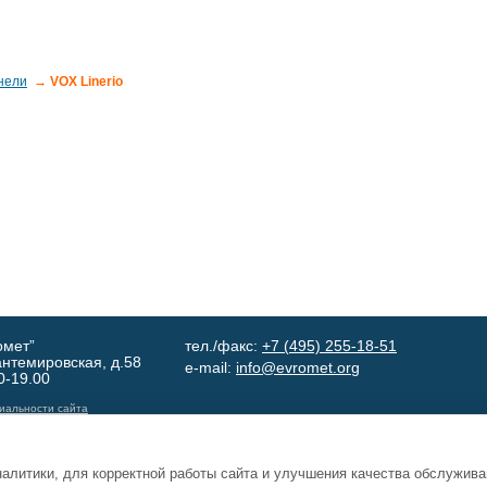
нели
→ VOX Linerio
омет”
тел./факс:
+7 (495) 255-18-51
Кантемировская, д.58
e-mail:
info@evromet.org
0-19.00
иальности сайта
налитики, для корректной работы сайта и улучшения качества обслужив