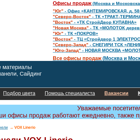
Офисы продаж
(Москва и Московска
"Юг"
- Офис «КАНТЕМИРОВСКАЯ, д. 58
"Северо-Восток"
- ТК «ТРАКТ-ТЕРМИН
"Восток"
- «ТК СтройДвор КУПАВНА»
"Новая Москва"
- ТК «МОЛОТОК дере
"Юг"
- ТК «ПОКРОВ»
"Восток"
- ТЦ «Стройдвор 1 ЭЛЕКТРО
"Северо-Запад"
- СНЕГИРИ ТСК «ЛЕНИ
"Юго-Запад"
- НОВАЯ МОСКВА «МОЛО
Все офисы продаж
(Москва и Моск
е материалы
анели, Сайдинг
Подбор цвета
Помощь специалиста
Вакансии
Уважаемые посетите
и офисы продаж работают ежедневно, также 
нели
→ VOX Linerio