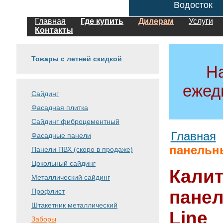
Водосток
Главная
Где купить
Дилерам
Услуги
Контакты
Товары с летней скидкой
Н
ежед
Сайдинг
Фасадная плитка
Сайдинг фиброцементный
Главная
Фасадные панели
панельн
Панели ПВХ (скоро в продаже)
Цокольный сайдинг
Калит
Металлический сайдинг
Профлист
панел
Штакетник металлический
Line
Заборы