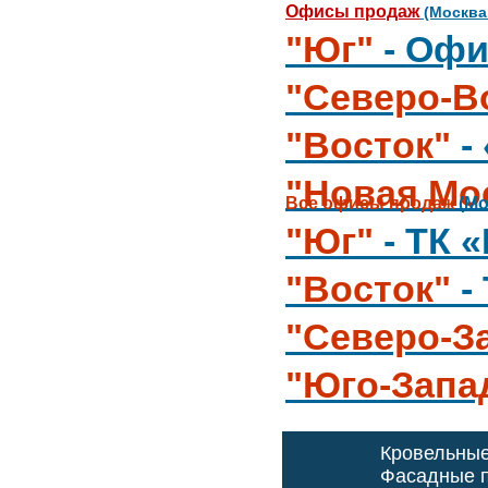
Офисы продаж
(Москва
"Юг"
- Офи
"Северо-В
"Восток"
-
"Новая Мо
Все офисы продаж
(Мо
"Юг"
- ТК 
"Восток"
-
"Северо-З
"Юго-Запа
Кровельны
Фасадные п