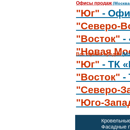
Офисы продаж
(Москва
"Юг"
- Офи
"Северо-В
"Восток"
-
"Новая Мо
Все офисы продаж
(Мо
"Юг"
- ТК 
"Восток"
-
"Северо-З
"Юго-Запа
Кровельны
Фасадные п