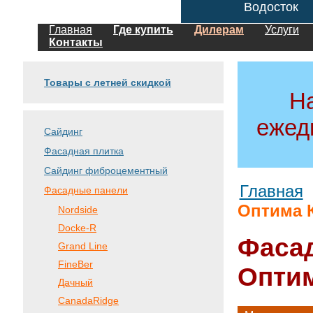
Водосток
Главная
Где купить
Дилерам
Услуги
Контакты
Товары с летней скидкой
Н
ежед
Сайдинг
Фасадная плитка
Сайдинг фиброцементный
Главная
Фасадные панели
Оптима 
Nordside
Docke-R
Фаса
Grand Line
FineBer
Опти
Дачный
CanadaRidge