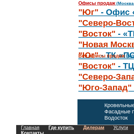
Офисы продаж
(Москва
"Юг"
- Офис 
"Северо-Вос
"Восток"
- «
"Новая Моск
"Юг"
- ТК «П
Все офисы продаж
(Мо
"Восток"
- Т
"Северо-Зап
"Юго-Запад"
Кровельны
Фасадные п
Водосток
Главная
Где купить
Дилерам
Услуги
Контакты