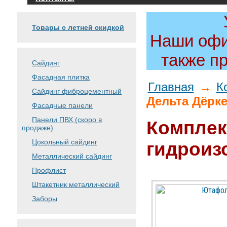
Товары с летней скидкой
Наши офи
также п
Сайдинг
Фасадная плитка
Главная
→
К
Сайдинг фиброцементный
Дельта Дёрк
Фасадные панели
Панели ПВХ (скоро в
Комплек
продаже)
Цокольный сайдинг
гидроиз
Металлический сайдинг
Профлист
Штакетник металлический
Заборы