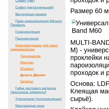
проходок и 
Софит (пвх)
Софит (металлический)
Размер 60 мм
Вентиляция кровли
Паро-гидроизоляция Металл
Профиль
Гидроизоляция
Пароизоляция
MULTI-BAND
Комплектующие для паро-
М) - универ
гидроизоляции
Технониколь
проклейки н
Изоспан
пароизоляци
Ютафол
проходок и 
Дельта Дёркен
Катепал
Основа: LDP
Гибка листового металла
Клеящая мас
(фасонные элементы)
сырьё).
Утеплители (теплоизоляция)
Мансардные окна