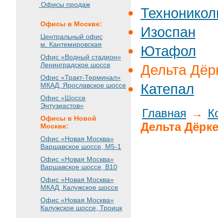
Офисы продаж
Техноникол
Офисы в Москве:
Изоспан
Центральный офис
м. Кантемировская
Ютафол
Офис «Водный стадион»
Ленинградское шоссе
Дельта Дёр
Офис «Тракт-Терминал»
Катепал
МКАД, Ярославское шоссе
Офис «Шоссе
Энтузиастов»
Главная
→
К
Офисы в Новой
Дельта Дёрк
Москве:
Офис «Новая Москва»
Варшавское шоссе
, М5-1
Офис «Новая Москва»
Варшавское шоссе
, B10
Офис «Новая Москва»
МКАД, Калужское шоссе
Офис «Новая Москва»
Калужское шоссе, Троицк