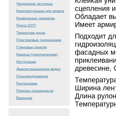
Клейкая уни
Чердачные лестницы
сцепления и
Комплектующие для кровли
Обладает вы
Кровельные саморезы
Имеет арми
Плита ОСП
Террасная доска
Подходит дл
Пластиковые подоконники
гидроизоляц
Стеновые панели
фасадных ме
Камины (электрические)
приклеивани
Инструкции
древесине, 
Демонстрационное видео
Спецпредложения
Температура
Распродажа
Ширина лен
Помощь специалиста
Длина рулон
Вакансии
Температурн