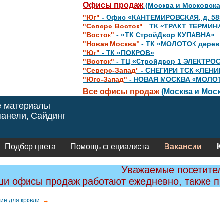
Офисы продаж
(Москва и Московска
"Юг"
- Офис «КАНТЕМИРОВСКАЯ, д. 58
"Северо-Восток"
- ТК «ТРАКТ-ТЕРМИН
"Восток"
- «ТК СтройДвор КУПАВНА»
"Новая Москва"
- ТК «МОЛОТОК дере
"Юг"
- ТК «ПОКРОВ»
"Восток"
- ТЦ «Стройдвор 1 ЭЛЕКТРО
"Северо-Запад"
- СНЕГИРИ ТСК «ЛЕНИ
"Юго-Запад"
- НОВАЯ МОСКВА «МОЛО
Все офисы продаж
(Москва и Моск
е материалы
анели, Сайдинг
Подбор цвета
Помощь специалиста
Вакансии
Уважаемые посетите
и офисы продаж работают ежедневно, также 
ие для кровли
→