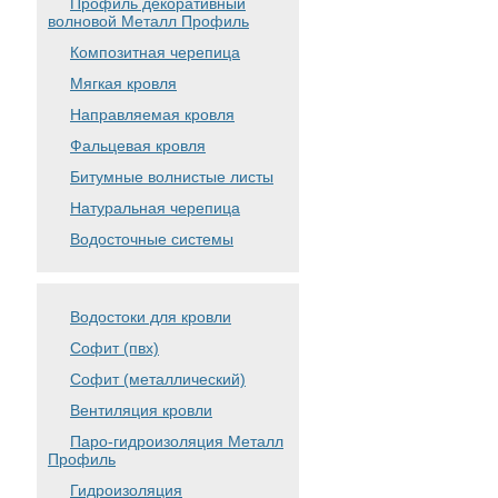
Профиль декоративный
волновой Металл Профиль
Композитная черепица
Мягкая кровля
Направляемая кровля
Фальцевая кровля
Битумные волнистые листы
Натуральная черепица
Водосточные системы
Водостоки для кровли
Софит (пвх)
Софит (металлический)
Вентиляция кровли
Паро-гидроизоляция Металл
Профиль
Гидроизоляция