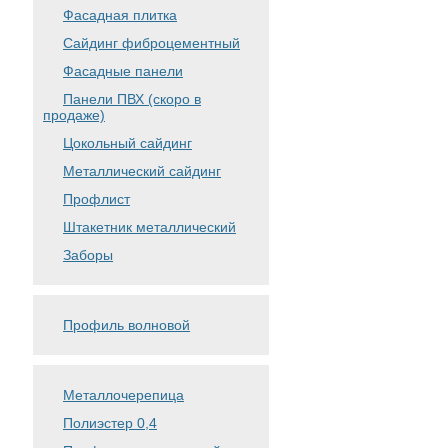
Фасадная плитка
Сайдинг фиброцементный
Фасадные панели
Панели ПВХ (скоро в
продаже)
Цокольный сайдинг
Металлический сайдинг
Профлист
Штакетник металлический
Заборы
Профиль волновой
Металлочерепица
Полиэстер 0,4