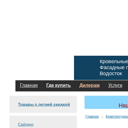
Кровельны
Фасадные п
Водосток
Главная
Где купить
Дилерам
Услуги
Товары с летней скидкой
Наш
Главная
→
Комплектующ
Сайдинг