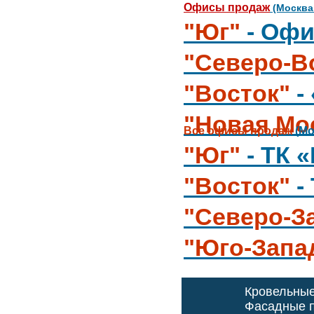
Офисы продаж
(Москва
"Юг"
- Офи
"Северо-В
"Восток"
-
"Новая Мо
Все офисы продаж
(Мо
"Юг"
- ТК 
"Восток"
-
"Северо-З
"Юго-Запа
Кровельны
Фасадные п