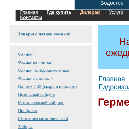
Водосток
Главная
Где купить
Дилерам
Услуги
Контакты
Товары с летней скидкой
Н
ежед
Сайдинг
Фасадная плитка
Сайдинг фиброцементный
Главная
Фасадные панели
Гидроизо
Панели ПВХ (скоро в продаже)
Цокольный сайдинг
Герме
Металлический сайдинг
Профлист
Штакетник металлический
Заборы