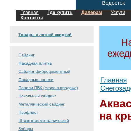
Водосток
Главная
Где купить
Дилерам
Услуги
Контакты
Товары с летней скидкой
Н
ежед
Сайдинг
Фасадная плитка
Сайдинг фиброцементный
Главная
Фасадные панели
Снегозад
Панели ПВХ (скоро в продаже)
Цокольный сайдинг
Аквас
Металлический сайдинг
Профлист
на к
Штакетник металлический
Заборы