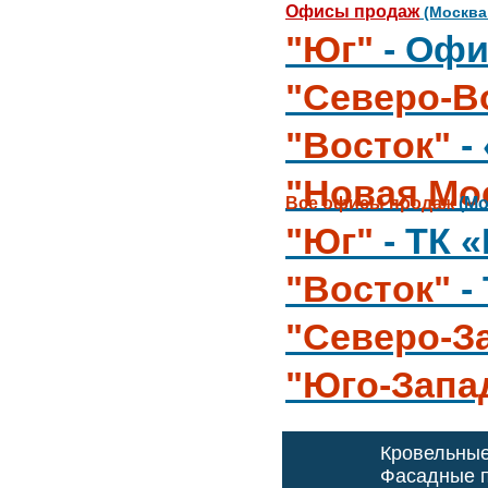
Офисы продаж
(Москва
"Юг"
- Офи
"Северо-В
"Восток"
-
"Новая Мо
Все офисы продаж
(Мо
"Юг"
- ТК 
"Восток"
-
"Северо-З
"Юго-Запа
Кровельны
Фасадные п