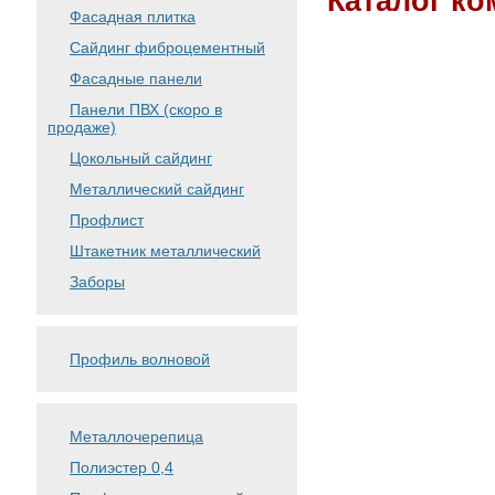
Каталог к
Фасадная плитка
Сайдинг фиброцементный
Фасадные панели
Панели ПВХ (скоро в
продаже)
Цокольный сайдинг
Металлический сайдинг
Профлист
Штакетник металлический
Заборы
Профиль волновой
Металлочерепица
Полиэстер 0,4