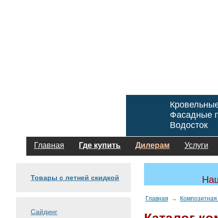
Кровельны
Фасадные п
Водосток
Главная
Где купить
Дилерам
Услуги
Товары с летней скидкой
Наш
Главная
→
Композитная
Сайдинг