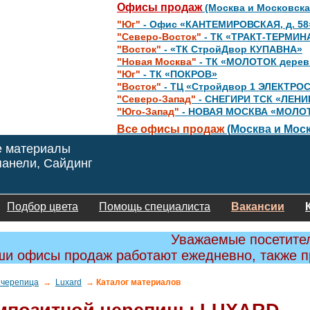
Офисы продаж
(Москва и Московска
"Юг"
- Офис «КАНТЕМИРОВСКАЯ, д. 58
"Северо-Восток"
- ТК «ТРАКТ-ТЕРМИН
"Восток"
- «ТК СтройДвор КУПАВНА»
"Новая Москва"
- ТК «МОЛОТОК дере
"Юг"
- ТК «ПОКРОВ»
"Восток"
- ТЦ «Стройдвор 1 ЭЛЕКТРО
"Северо-Запад"
- СНЕГИРИ ТСК «ЛЕНИ
"Юго-Запад"
- НОВАЯ МОСКВА «МОЛО
Все офисы продаж
(Москва и Моск
е материалы
анели, Сайдинг
Подбор цвета
Помощь специалиста
Вакансии
Уважаемые посетите
и офисы продаж работают ежедневно, также 
 черепица
→
Luxard
→ Каталог материалов