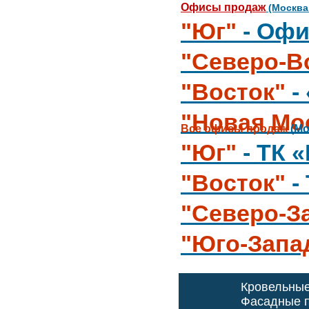
Офисы продаж
(Москва
"Юг"
- Офи
"Северо-В
"Восток"
-
"Новая Мо
Все офисы продаж
(Мо
"Юг"
- ТК 
"Восток"
-
"Северо-З
"Юго-Запа
Кровельны
Фасадные п