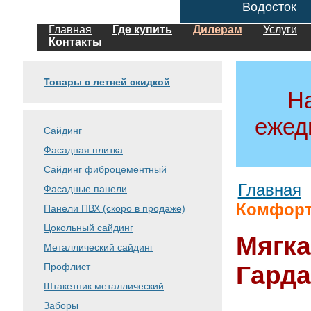
Водосток
Главная
Где купить
Дилерам
Услуги
Контакты
Товары с летней скидкой
Н
ежед
Сайдинг
Фасадная плитка
Сайдинг фиброцементный
Главная
Фасадные панели
Комфорт 
Панели ПВХ (скоро в продаже)
Цокольный сайдинг
Мягк
Металлический сайдинг
Профлист
Гарда
Штакетник металлический
Заборы