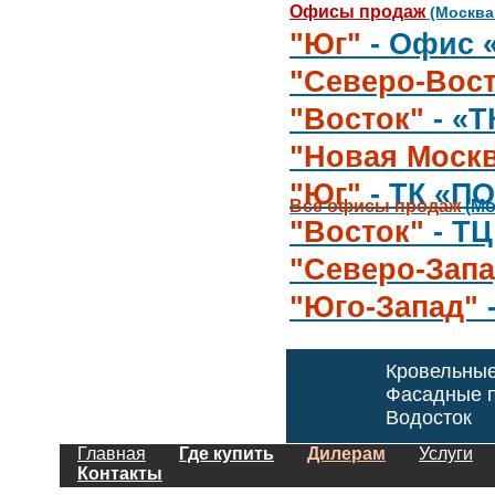
Офисы продаж
(Москва
"Юг"
- Офис 
"Северо-Вост
"Восток"
- «
"Новая Моск
"Юг"
- ТК «П
Все офисы продаж
(Мо
"Восток"
- Т
"Северо-Запа
"Юго-Запад"
Кровельны
Фасадные п
Водосток
Главная
Где купить
Дилерам
Услуги
Контакты