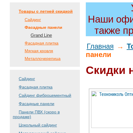
Товары с летней скидкой
Наши офи
Сайдинг
Фасадные панели
также п
Grand Line
Фасадная плитка
Главная
→
Т
Мягкая кровля
панели
Металлочерепица
Скидки 
Сайдинг
Фасадная плитка
Сайдинг фиброцементный
Фасадные панели
Панели ПВХ (скоро в
продаже)
Цокольный сайдинг