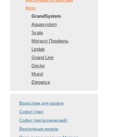
Инструкция по монтажу
Фото
GrandSystem
Aquasystem
Scala
Металл Профиль
Lindab
Grand Line
Docke
Murol
Elegance
Водостоки для кровли
Софит (пвх)
Софит (металлический)
Вентиляция кровли