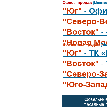
Офисы продаж
(Москва
"Юг"
- Офи
"Северо-В
"Восток"
-
"Новая Мо
Все офисы продаж
(Мо
"Юг"
- ТК 
"Восток"
-
"Северо-З
"Юго-Запа
Кровельны
Фасадные п