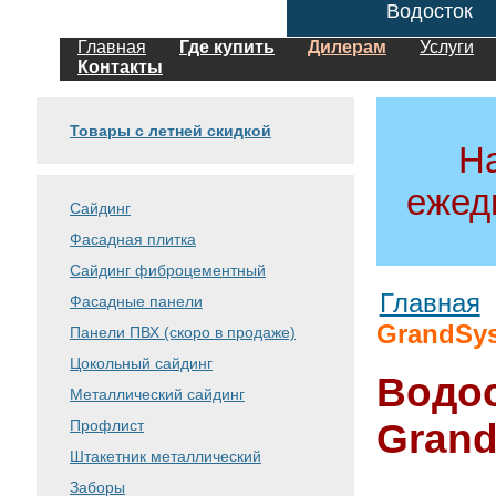
Водосток
Главная
Где купить
Дилерам
Услуги
Контакты
Товары с летней скидкой
Н
ежед
Сайдинг
Фасадная плитка
Сайдинг фиброцементный
Главная
Фасадные панели
GrandSy
Панели ПВХ (скоро в продаже)
Цокольный сайдинг
Водо
Металлический сайдинг
Профлист
Gran
Штакетник металлический
Заборы