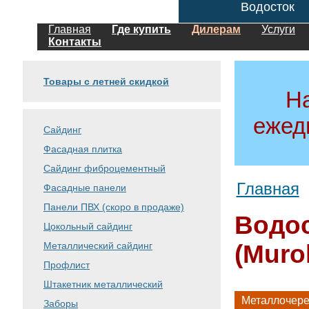
Водосток
Главная
Где купить
Дилерам
Услуги
Контакты
Товары с летней скидкой
Н
ежед
Сайдинг
Фасадная плитка
Сайдинг фиброцементный
Главная
Фасадные панели
Панели ПВХ (скоро в продаже)
Водо
Цокольный сайдинг
Металлический сайдинг
(Murol
Профлист
Штакетник металлический
Металлочер
Заборы