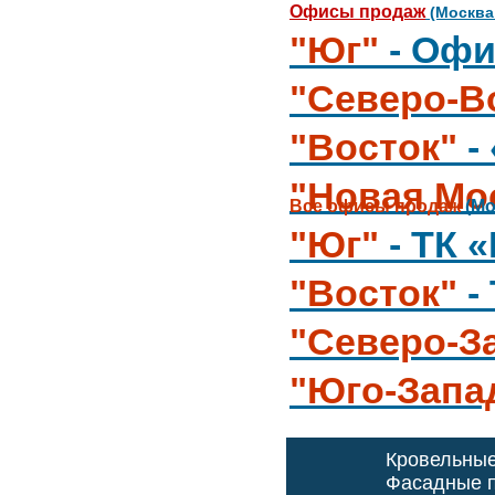
Офисы продаж
(Москва
"Юг"
- Офи
"Северо-В
"Восток"
-
"Новая Мо
Все офисы продаж
(Мо
"Юг"
- ТК 
"Восток"
-
"Северо-З
"Юго-Запа
Кровельны
Фасадные п