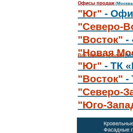
Офисы продаж
(Москва
"Юг"
- Офи
"Северо-В
"Восток"
-
"Новая Мо
Все офисы продаж
(Мо
"Юг"
- ТК 
"Восток"
-
"Северо-З
"Юго-Запа
Кровельны
Фасадные п