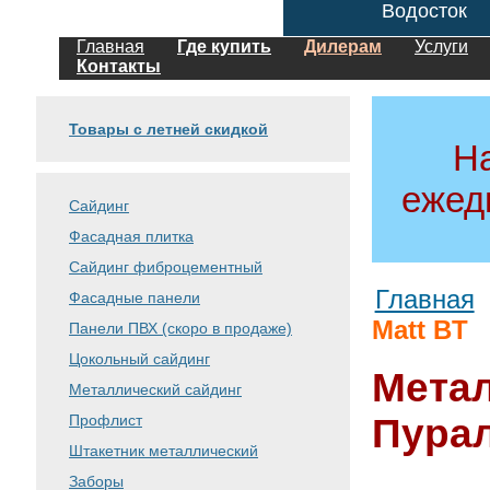
Водосток
Главная
Где купить
Дилерам
Услуги
Контакты
Товары с летней скидкой
Н
ежед
Сайдинг
Фасадная плитка
Сайдинг фиброцементный
Главная
Фасадные панели
Matt BT
Панели ПВХ (скоро в продаже)
Цокольный сайдинг
Мета
Металлический сайдинг
Профлист
Пура
Штакетник металлический
Заборы