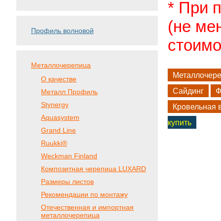
* При 
(не ме
Профиль волновой
стоимо
Металлочерепица
Металлочер
О качестве
Сайдинг
Ф
Металл Профиль
Stynergy
Кровельная 
Aquasystem
купить
Grand Line
Ruukki®
Weckman Finland
Композитная черепица LUXARD
Размеры листов
Рекомендации по монтажу
Отечественная и импортная
металлочерепица