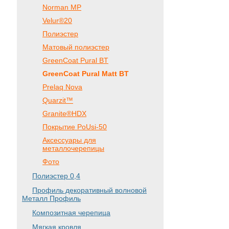
Norman MP
Velur®20
Полиэстер
Матовый полиэстер
GreenCoat Pural BT
GreenCoat Pural Matt BT
Prelaq Nova
Quarzit™
Granite®HDX
Покрытие PoUsi-50
Аксессуары для
металлочерепицы
Фото
Полиэстер 0,4
Профиль декоративный волновой
Металл Профиль
Композитная черепица
Мягкая кровля