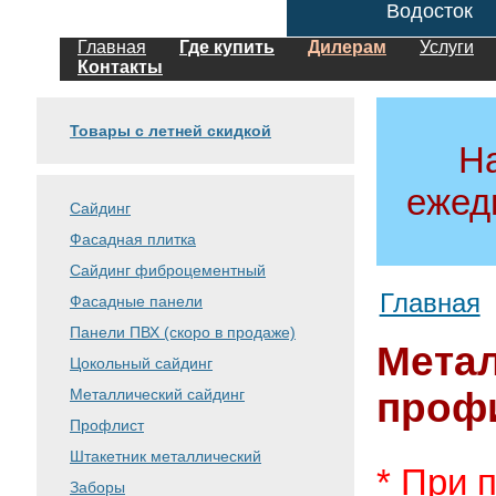
Водосток
Главная
Где купить
Дилерам
Услуги
Контакты
Товары с летней скидкой
Н
ежед
Сайдинг
Фасадная плитка
Сайдинг фиброцементный
Главная
Фасадные панели
Панели ПВХ (скоро в продаже)
Метал
Цокольный сайдинг
Металлический сайдинг
проф
Профлист
Штакетник металлический
* При 
Заборы