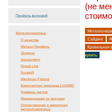
(не ме
стоимо
Профиль волновой
Металлочер
Металлочерепица
Сайдинг
Ф
О качестве
Металл Профиль
Кровельная 
Stynergy
купить
Aquasystem
Grand Line
Ruukki®
Weckman Finland
Композитная черепица LUXARD
Размеры листов
Рекомендации по монтажу
Отечественная и импортная
металлочерепица