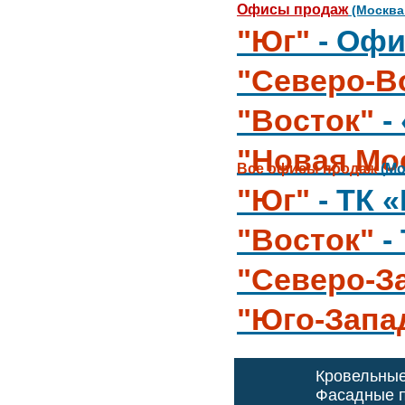
Офисы продаж
(Москва
"Юг"
- Офи
"Северо-В
"Восток"
-
"Новая Мо
Все офисы продаж
(Мо
"Юг"
- ТК 
"Восток"
-
"Северо-З
"Юго-Запа
Кровельны
Фасадные п