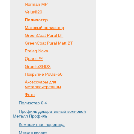
Norman MP
Velur®20
Полиэстер
Матовый полиэстер
GreenCoat Pural BT
GreenCoat Pural Matt BT
Prelaq Nova
Quarzit™
Granite®HDX
Покрытие PoUsi-50
Аксессуары для
металлочерепицы
Фото
Полиэстер 0,4
Профиль декоративный волновой
Металл Профиль
Композитная черепица
Мягкая кровля