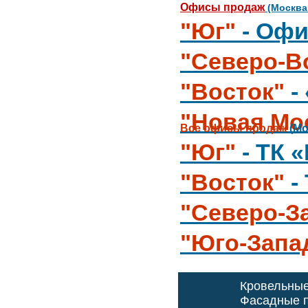
Офисы продаж
(Москва
"Юг"
- Офи
"Северо-В
"Восток"
-
"Новая Мо
Все офисы продаж
(Мо
"Юг"
- ТК 
"Восток"
-
"Северо-З
"Юго-Запа
Кровельны
Фасадные п