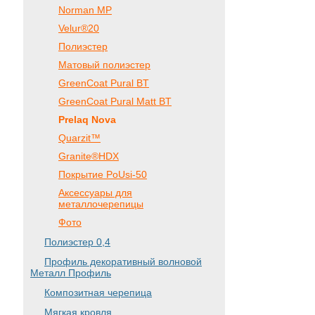
Norman MP
Velur®20
Полиэстер
Матовый полиэстер
GreenCoat Pural BT
GreenCoat Pural Matt BT
Prelaq Nova
Quarzit™
Granite®HDX
Покрытие PoUsi-50
Аксессуары для
металлочерепицы
Фото
Полиэстер 0,4
Профиль декоративный волновой
Металл Профиль
Композитная черепица
Мягкая кровля