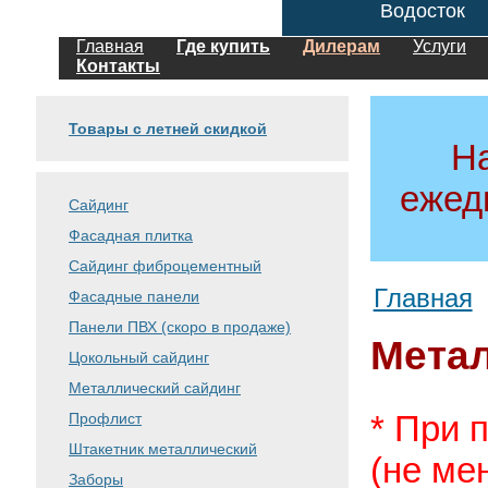
Водосток
Главная
Где купить
Дилерам
Услуги
Контакты
Товары с летней скидкой
Н
ежед
Сайдинг
Фасадная плитка
Сайдинг фиброцементный
Главная
Фасадные панели
Панели ПВХ (скоро в продаже)
Метал
Цокольный сайдинг
Металлический сайдинг
* При 
Профлист
Штакетник металлический
(не ме
Заборы