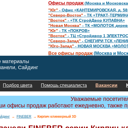
Офисы продаж
(Москва и Московска
"Юг"
- Офис «КАНТЕМИРОВСКАЯ, д. 58
"Северо-Восток"
- ТК «ТРАКТ-ТЕРМИН
"Восток"
- «ТК СтройДвор КУПАВНА»
"Новая Москва"
- ТК «МОЛОТОК дере
"Юг"
- ТК «ПОКРОВ»
"Восток"
- ТЦ «Стройдвор 1 ЭЛЕКТРО
"Северо-Запад"
- СНЕГИРИ ТСК «ЛЕНИ
"Юго-Запад"
- НОВАЯ МОСКВА «МОЛО
Все офисы продаж
(Москва и Моск
е материалы
анели, Сайдинг
Подбор цвета
Помощь специалиста
Вакансии
Уважаемые посетите
и офисы продаж работают ежедневно, также 
айдинг
→
FINEBER
→ Кирпич клинкерный 3D