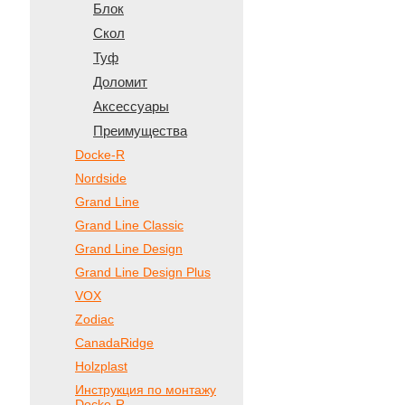
Блок
Скол
Туф
Доломит
Аксессуары
Преимущества
Docke-R
Nordside
Grand Line
Grand Line Classic
Grand Line Design
Grand Line Design Plus
VOX
Zodiac
CanadaRidge
Holzplast
Инструкция по монтажу
Docke-R