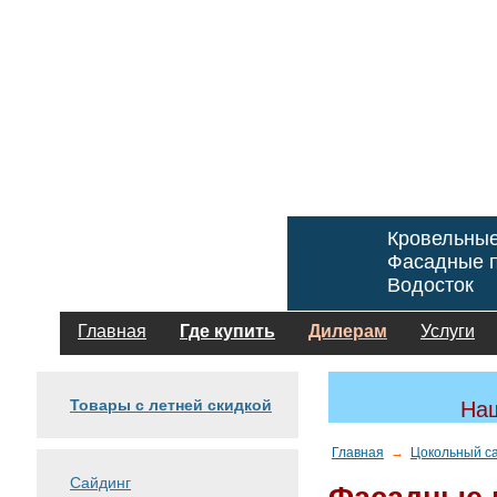
Кровельны
Фасадные п
Водосток
Главная
Где купить
Дилерам
Услуги
Товары с летней скидкой
Наш
Главная
→
Цокольный с
Сайдинг