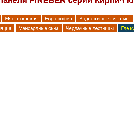
панели FINEBER серии Кирпич к
Мягкая кровля
Еврошифер
Водосточные системы
ляция
Мансардные окна
Чердачные лестницы
Где к