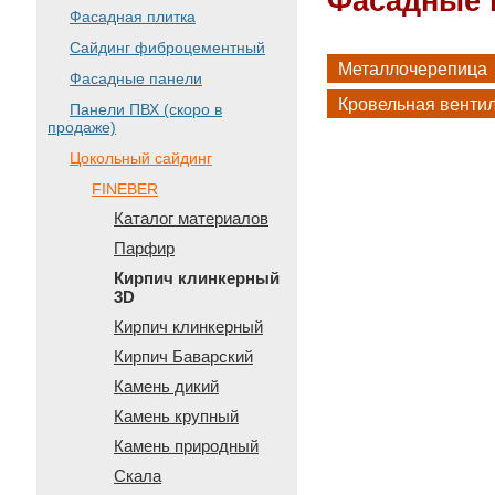
Фасадные 
Фасадная плитка
Сайдинг фиброцементный
Металлочерепица
Фасадные панели
Кровельная венти
Панели ПВХ (скоро в
продаже)
Цокольный сайдинг
FINEBER
Каталог материалов
Парфир
Кирпич клинкерный
3D
Кирпич клинкерный
Кирпич Баварский
Камень дикий
Камень крупный
Камень природный
Скала