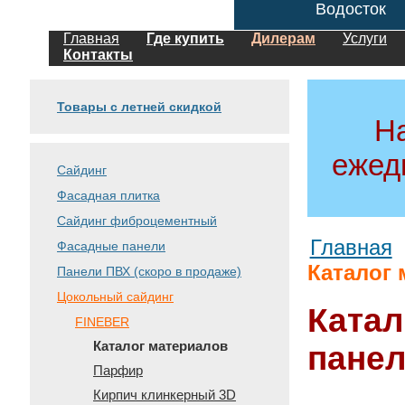
Водосток
Главная
Где купить
Дилерам
Услуги
Контакты
Товары с летней скидкой
Н
ежед
Сайдинг
Фасадная плитка
Сайдинг фиброцементный
Главная
Фасадные панели
Каталог
Панели ПВХ (скоро в продаже)
Цокольный сайдинг
Катал
FINEBER
Каталог материалов
пане
Парфир
Кирпич клинкерный 3D