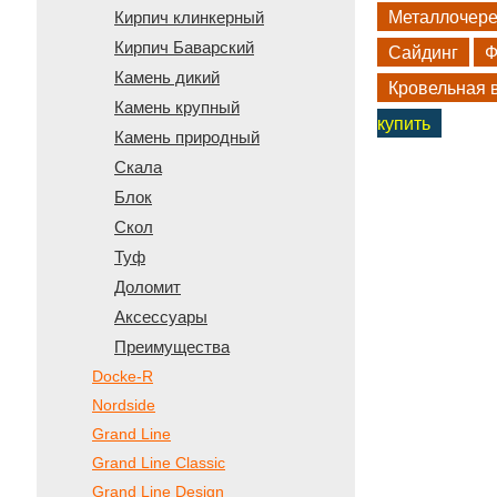
Кирпич клинкерный
Металлочер
Кирпич Баварский
Сайдинг
Ф
Камень дикий
Кровельная 
Камень крупный
купить
Камень природный
Скала
Блок
Скол
Туф
Доломит
Аксессуары
Преимущества
Docke-R
Nordside
Grand Line
Grand Line Classic
Grand Line Design