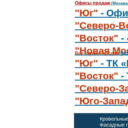
Офисы продаж
(Москва
"Юг"
- Офи
"Северо-В
"Восток"
-
"Новая Мо
Все офисы продаж
(Мо
"Юг"
- ТК 
"Восток"
-
"Северо-З
"Юго-Запа
Кровельны
Фасадные п