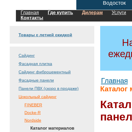
Водосток
Главная
Где купить
Дилерам
Услуги
Контакты
Товары с летней скидкой
Н
ежед
Сайдинг
Фасадная плитка
Сайдинг фиброцементный
Главная
Фасадные панели
Каталог
Панели ПВХ (скоро в продаже)
Цокольный сайдинг
Катал
FINEBER
Docke-R
пане
Nordside
Каталог материалов