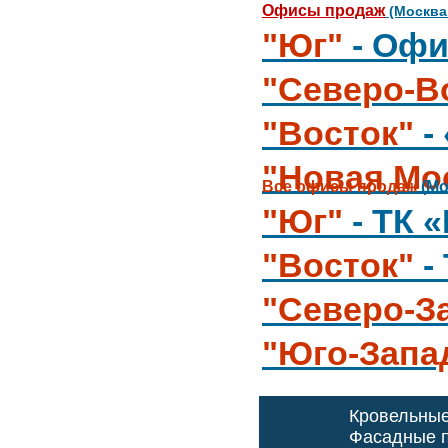
Офисы продаж
(Москва
"Юг"
- Офи
"Северо-В
"Восток"
-
"Новая Мо
Все офисы продаж
(Мо
"Юг"
- ТК 
"Восток"
-
"Северо-З
"Юго-Запа
Кровельны
Фасадные п