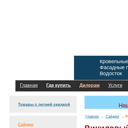
Кровельны
Фасадные п
Водосток
Главная
Где купить
Дилерам
Услуги
Товары с летней скидкой
Наш
Главная
→
Сайдинг
→ F
Сайдинг