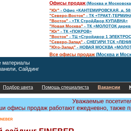
Офисы продаж
(Москва и Московска
"Юг"
- Офис «КАНТЕМИРОВСКАЯ, д. 58
"Северо-Восток"
- ТК «ТРАКТ-ТЕРМИН
"Восток"
- «ТК СтройДвор КУПАВНА»
"Новая Москва"
- ТК «МОЛОТОК дере
"Юг"
- ТК «ПОКРОВ»
"Восток"
- ТЦ «Стройдвор 1 ЭЛЕКТРО
"Северо-Запад"
- СНЕГИРИ ТСК «ЛЕНИ
"Юго-Запад"
- НОВАЯ МОСКВА «МОЛО
Все офисы продаж
(Москва и Моск
е материалы
анели, Сайдинг
Подбор цвета
Помощь специалиста
Вакансии
Уважаемые посетите
и офисы продаж работают ежедневно, также 
INEBER