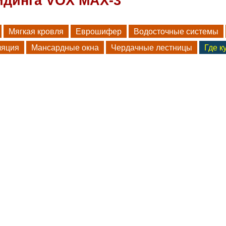
йдинга VOX МАХ-3
Мягкая кровля
Еврошифер
Водосточные системы
ляция
Мансардные окна
Чердачные лестницы
Где к