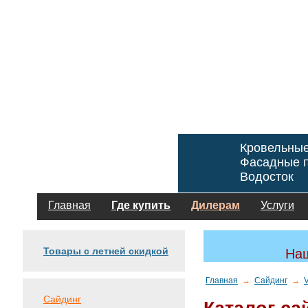
Кровельны
Фасадные п
Водосток
Главная
Где купить
Дилерам
Услуги
Товары с летней скидкой
Наш
Главная
→
Сайдинг
→
Сайдинг