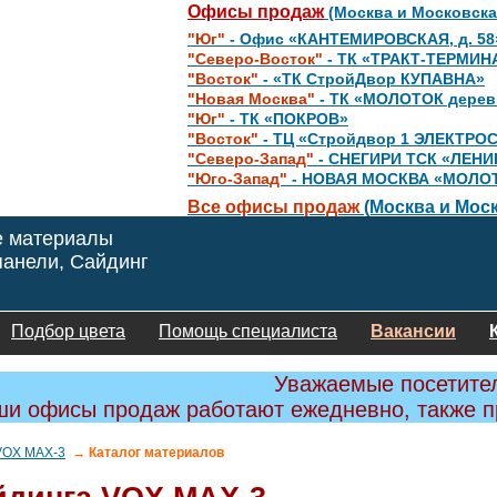
Офисы продаж
(Москва и Московска
"Юг"
- Офис «КАНТЕМИРОВСКАЯ, д. 58
"Северо-Восток"
- ТК «ТРАКТ-ТЕРМИН
"Восток"
- «ТК СтройДвор КУПАВНА»
"Новая Москва"
- ТК «МОЛОТОК дере
"Юг"
- ТК «ПОКРОВ»
"Восток"
- ТЦ «Стройдвор 1 ЭЛЕКТРО
"Северо-Запад"
- СНЕГИРИ ТСК «ЛЕНИ
"Юго-Запад"
- НОВАЯ МОСКВА «МОЛО
Все офисы продаж
(Москва и Моск
е материалы
анели, Сайдинг
Подбор цвета
Помощь специалиста
Вакансии
Уважаемые посетите
и офисы продаж работают ежедневно, также 
VOX МАХ-3
→ Каталог материалов