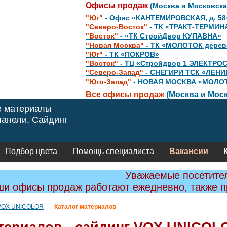
Офисы продаж
(Москва и Московска
"Юг"
- Офис «КАНТЕМИРОВСКАЯ, д. 58
"Северо-Восток"
- ТК «ТРАКТ-ТЕРМИН
"Восток"
- «ТК СтройДвор КУПАВНА»
"Новая Москва"
- ТК «МОЛОТОК дере
"Юг"
- ТК «ПОКРОВ»
"Восток"
- ТЦ «Стройдвор 1 ЭЛЕКТРО
"Северо-Запад"
- СНЕГИРИ ТСК «ЛЕНИ
"Юго-Запад"
- НОВАЯ МОСКВА «МОЛО
Все офисы продаж
(Москва и Моск
е материалы
анели, Сайдинг
Подбор цвета
Помощь специалиста
Вакансии
Уважаемые посетите
и офисы продаж работают ежедневно, также 
VOX UNICOLOR
→ Каталог материалов