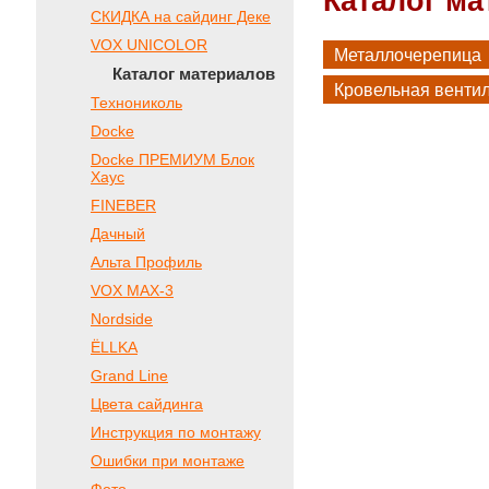
Каталог м
СКИДКА на сайдинг Деке
VOX UNICOLOR
Металлочерепица
Каталог материалов
Кровельная венти
Технониколь
Docke
Docke ПРЕМИУМ Блок
Хаус
FINEBER
Дачный
Альта Профиль
VOX МАХ-3
Nordside
ЁLLKA
Grand Line
Цвета сайдинга
Инструкция по монтажу
Ошибки при монтаже