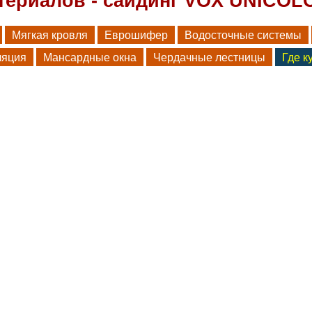
атериалов - сайдинг VOX UNICOL
Мягкая кровля
Еврошифер
Водосточные системы
ляция
Мансардные окна
Чердачные лестницы
Где к