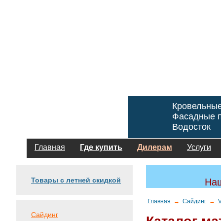
Кровельны
Фасадные п
Водосток
Главная
Где купить
Дилерам
Услуги
Товары с летней скидкой
Наш
Главная
→
Сайдинг
→
Сайдинг