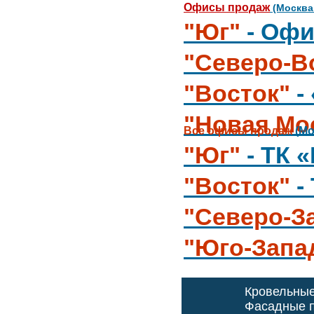
Офисы продаж
(Москва
"Юг"
- Офи
"Северо-В
"Восток"
-
"Новая Мо
Все офисы продаж
(Мо
"Юг"
- ТК 
"Восток"
-
"Северо-З
"Юго-Запа
Кровельны
Фасадные п