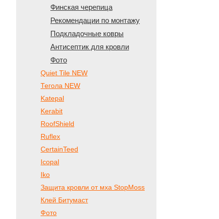
Финская черепица
Рекомендации по монтажу
Подкладочные ковры
Антисептик для кровли
Фото
Quiet Tile NEW
Тегола NEW
Katepal
Kerabit
RoofShield
Ruflex
CertainTeed
Icopal
Iko
Защита кровли от мха StopMoss
Клей Битумаст
Фото