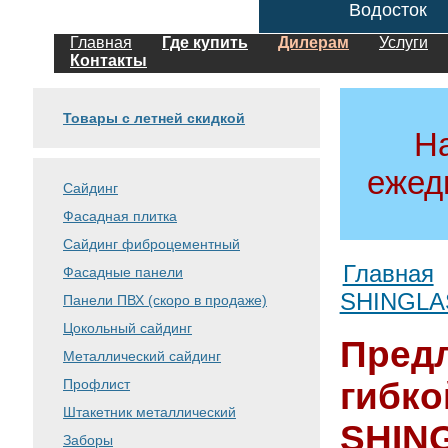
Водосток
Главная
Где купить
Дилерам
Услуги
Контакты
Товары с летней скидкой
Н
ежед
Сайдинг
Фасадная плитка
Сайдинг фиброцементный
Главная
Фасадные панели
SHINGLA
Панели ПВХ (скоро в продаже)
Цокольный сайдинг
Пред
Металлический сайдинг
Профлист
гибк
Штакетник металлический
SHIN
Заборы