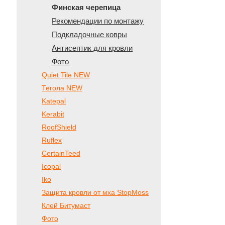
Финская черепица
Рекомендации по монтажу
Подкладочные ковры
Антисептик для кровли
Фото
Quiet Tile NEW
Тегола NEW
Katepal
Kerabit
RoofShield
Ruflex
CertainTeed
Icopal
Iko
Защита кровли от мха StopMoss
Клей Битумаст
Фото