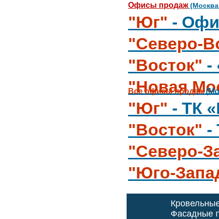
Офисы продаж
(Москва
"Юг"
- Офи
"Северо-В
"Восток"
-
"Новая Мо
Все офисы продаж
(Мо
"Юг"
- ТК 
"Восток"
-
"Северо-З
"Юго-Запа
Кровельны
Фасадные п