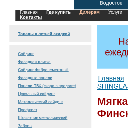
Водосток
Главная
Где купить
Дилерам
Услуги
Контакты
Товары с летней скидкой
Н
ежед
Сайдинг
Фасадная плитка
Сайдинг фиброцементный
Главная
Фасадные панели
SHINGLA
Панели ПВХ (скоро в продаже)
Цокольный сайдинг
Мягк
Металлический сайдинг
Профлист
Финск
Штакетник металлический
Заборы