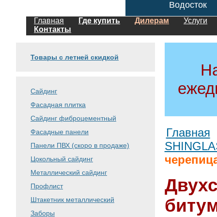
Водосток
Главная
Где купить
Дилерам
Услуги
Контакты
Товары с летней скидкой
Н
ежед
Сайдинг
Фасадная плитка
Сайдинг фиброцементный
Главная
Фасадные панели
SHINGLA
Панели ПВХ (скоро в продаже)
черепиц
Цокольный сайдинг
Металлический сайдинг
Двух
Профлист
Штакетник металлический
биту
Заборы