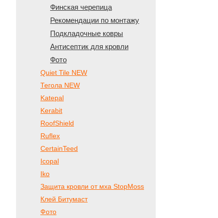
Финская черепица
Рекомендации по монтажу
Подкладочные ковры
Антисептик для кровли
Фото
Quiet Tile NEW
Тегола NEW
Katepal
Kerabit
RoofShield
Ruflex
CertainTeed
Icopal
Iko
Защита кровли от мха StopMoss
Клей Битумаст
Фото