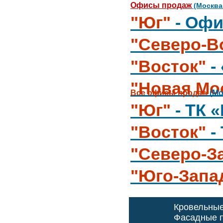
Офисы продаж
(Москва
"Юг"
- Офи
"Северо-В
"Восток"
-
"Новая Мо
Все офисы продаж
(Мо
"Юг"
- ТК 
"Восток"
-
"Северо-З
"Юго-Запа
Кровельны
Фасадные п