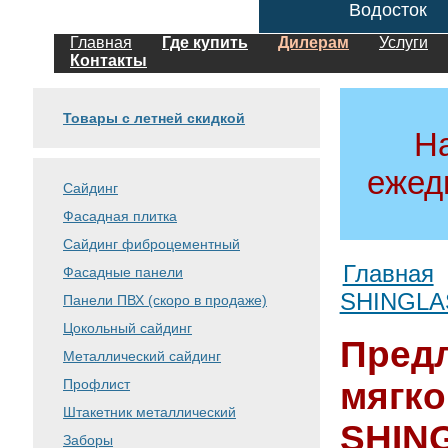
Водосток
Главная
Где купить
Дилерам
Услуги
Контакты
Товары с летней скидкой
Н
ежед
Сайдинг
Фасадная плитка
Сайдинг фиброцементный
Главная
Фасадные панели
SHINGLA
Панели ПВХ (скоро в продаже)
Цокольный сайдинг
Предл
Металлический сайдинг
Профлист
мягк
Штакетник металлический
SHIN
Заборы