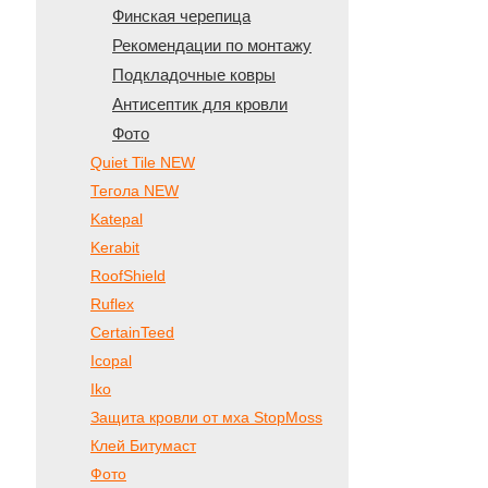
Финская черепица
Рекомендации по монтажу
Подкладочные ковры
Антисептик для кровли
Фото
Quiet Tile NEW
Тегола NEW
Katepal
Kerabit
RoofShield
Ruflex
CertainTeed
Icopal
Iko
Защита кровли от мха StopMoss
Клей Битумаст
Фото