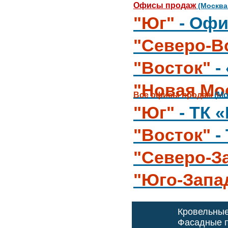
Офисы продаж
(Москва
"Юг"
- Офи
"Северо-В
"Восток"
-
"Новая Мо
Все офисы продаж
(Мо
"Юг"
- ТК 
"Восток"
-
"Северо-З
"Юго-Запа
Кровельны
Фасадные п