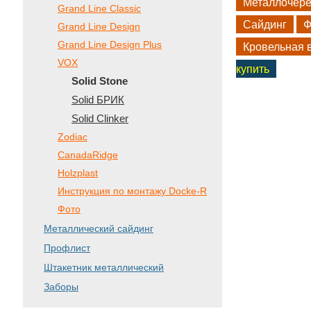
Металлочер
Grand Line Classic
Сайдинг
Ф
Grand Line Design
Grand Line Design Plus
Кровельная 
VOX
купить
Solid Stone
Solid БРИК
Solid Clinker
Zodiac
CanadaRidge
Holzplast
Инструкция по монтажу Docke-R
Фото
Металлический сайдинг
Профлист
Штакетник металлический
Заборы