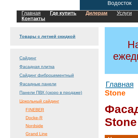
Водосток
Главная
Где купить
Дилерам
Услуги
Контакты
Товары с летней скидкой
Н
ежед
Сайдинг
Фасадная плитка
Сайдинг фиброцементный
Главная
Фасадные панели
Stone
Панели ПВХ (скоро в продаже)
Цокольный сайдинг
Фасад
FINEBER
Docke-R
Stone
Nordside
Grand Line