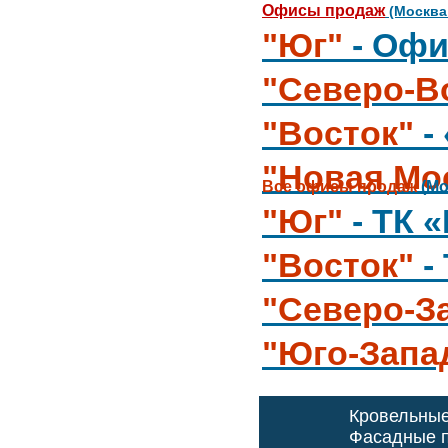
Офисы продаж
(Москва
"Юг"
- Офи
"Северо-В
"Восток"
-
"Новая Мо
Все офисы продаж
(Мо
"Юг"
- ТК 
"Восток"
-
"Северо-З
"Юго-Запа
Кровельны
Фасадные п