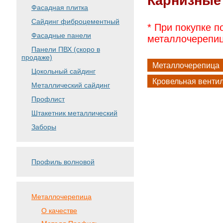
Карнизные
Фасадная плитка
Сайдинг фиброцементный
* При покупке 
Фасадные панели
металлочерепи
Панели ПВХ (скоро в
продаже)
Металлочерепица
Цокольный сайдинг
Кровельная венти
Металлический сайдинг
Профлист
Штакетник металлический
Заборы
Профиль волновой
Металлочерепица
О качестве