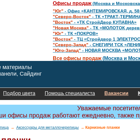
Офисы продаж
(Москва и Московска
"Юг"
- Офис «КАНТЕМИРОВСКАЯ, д. 58
"Северо-Восток"
- ТК «ТРАКТ-ТЕРМИН
"Восток"
- «ТК СтройДвор КУПАВНА»
"Новая Москва"
- ТК «МОЛОТОК дере
"Юг"
- ТК «ПОКРОВ»
"Восток"
- ТЦ «Стройдвор 1 ЭЛЕКТРО
"Северо-Запад"
- СНЕГИРИ ТСК «ЛЕНИ
"Юго-Запад"
- НОВАЯ МОСКВА «МОЛО
Все офисы продаж
(Москва и Моск
е материалы
анели, Сайдинг
Подбор цвета
Помощь специалиста
Вакансии
Уважаемые посетите
и офисы продаж работают ежедневно, также 
пица
→
Аксессуары для металлочерепицы
→ Карнизные планки