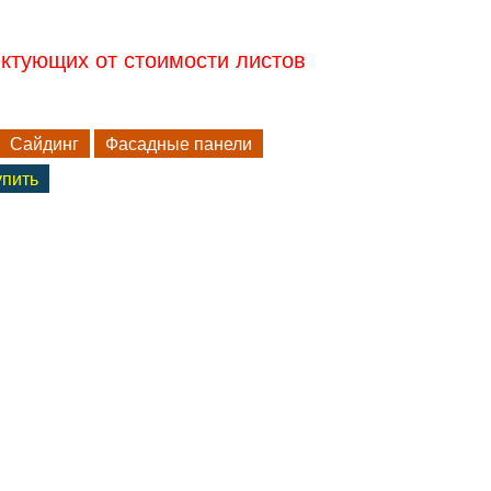
ектующих от стоимости листов
Сайдинг
Фасадные панели
упить