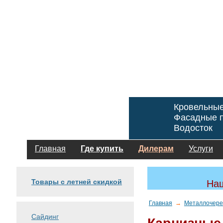
Кровельны
Фасадные п
Водосток
Главная
Где купить
Дилерам
Услуги
Товары с летней скидкой
Наш
Главная
→
Металлочере
Сайдинг