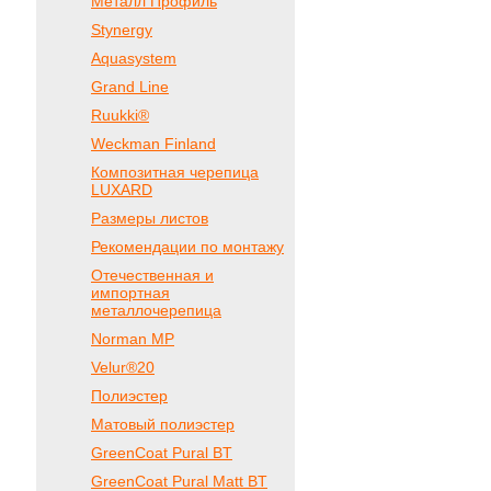
Металл Профиль
Stynergy
Aquasystem
Grand Line
Ruukki®
Weckman Finland
Композитная черепица
LUXARD
Размеры листов
Рекомендации по монтажу
Отечественная и
импортная
металлочерепица
Norman MP
Velur®20
Полиэстер
Матовый полиэстер
GreenCoat Pural BT
GreenCoat Pural Matt BT