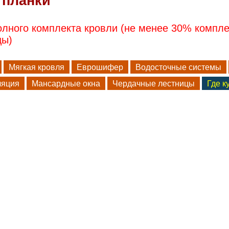
 планки
полного комплекта кровли (не менее 30% компл
цы)
Мягкая кровля
Еврошифер
Водосточные системы
ляция
Мансардные окна
Чердачные лестницы
Где к