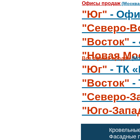
Офисы продаж
(Москва
"Юг"
- Офи
"Северо-В
"Восток"
-
"Новая Мо
Все офисы продаж
(Мо
"Юг"
- ТК 
"Восток"
-
"Северо-З
"Юго-Запа
Кровельны
Фасадные п