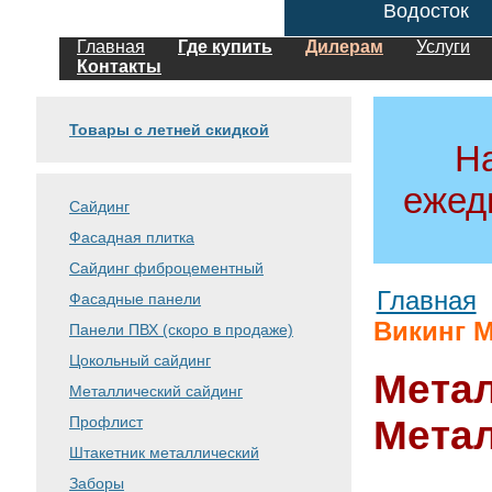
Водосток
Главная
Где купить
Дилерам
Услуги
Контакты
Товары с летней скидкой
Н
ежед
Сайдинг
Фасадная плитка
Сайдинг фиброцементный
Главная
Фасадные панели
Викинг 
Панели ПВХ (скоро в продаже)
Цокольный сайдинг
Метал
Металлический сайдинг
Профлист
Мета
Штакетник металлический
Заборы