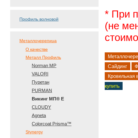
* При 
Профиль волновой
(не ме
стоимо
Металлочерепица
О качестве
Металлочер
Металл Профиль
Norman MP
Сайдинг
Ф
VALORI
Кровельная 
Пуретан
купить
PURMAN
Викинг МП® Е
CLOUDY
Agneta
Colorcoat Prisma™
Stynergy