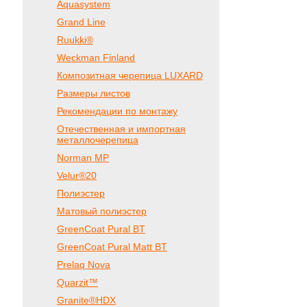
Aquasystem
Grand Line
Ruukki®
Weckman Finland
Композитная черепица LUXARD
Размеры листов
Рекомендации по монтажу
Отечественная и импортная
металлочерепица
Norman MP
Velur®20
Полиэстер
Матовый полиэстер
GreenCoat Pural BT
GreenCoat Pural Matt BT
Prelaq Nova
Quarzit™
Granite®HDX