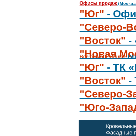
Офисы продаж
(Москва
"Юг"
- Офи
"Северо-В
"Восток"
-
"Новая Мо
Все офисы продаж
(Мо
"Юг"
- ТК 
"Восток"
-
"Северо-З
"Юго-Запа
Кровельны
Фасадные п