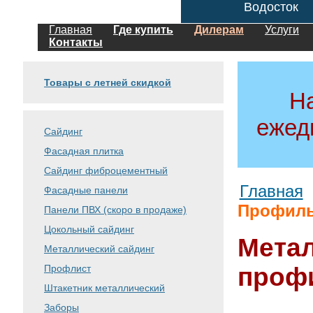
Водосток
Главная
Где купить
Дилерам
Услуги
Контакты
Товары с летней скидкой
Н
ежед
Сайдинг
Фасадная плитка
Сайдинг фиброцементный
Главная
Фасадные панели
Профиль 
Панели ПВХ (скоро в продаже)
Цокольный сайдинг
Метал
Металлический сайдинг
Профлист
профи
Штакетник металлический
Заборы