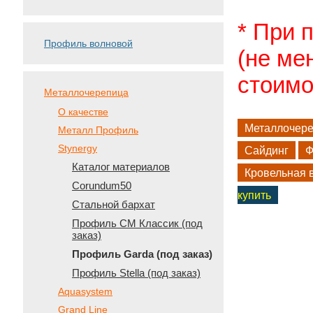
* При 
Профиль волновой
(не ме
стоимо
Металлочерепица
О качестве
Металлочер
Металл Профиль
Stynergy
Сайдинг
Ф
Каталог материалов
Кровельная 
Corundum50
купить
Стальной бархат
Профиль СМ Классик (под
заказ)
Профиль Garda (под заказ)
Профиль Stella (под заказ)
Aquasystem
Grand Line