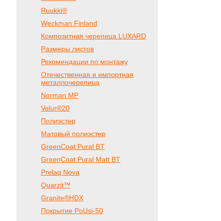
Ruukki®
Weckman Finland
Композитная черепица LUXARD
Размеры листов
Рекомендации по монтажу
Отечественная и импортная
металлочерепица
Norman MP
Velur®20
Полиэстер
Матовый полиэстер
GreenCoat Pural BT
GreenCoat Pural Matt BT
Prelaq Nova
Quarzit™
Granite®HDX
Покрытие PoUsi-50