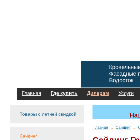
Кровельны
Фасадные п
Водосток
Главная
Где купить
Дилерам
Услуги
Товары с летней скидкой
Наш
Главная
→
Сайдинг
→
G
Сайдинг