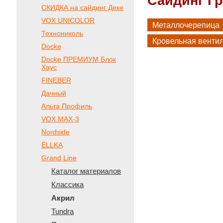
Сайдинг Г
СКИДКА на сайдинг Деке
VOX UNICOLOR
Металлочерепица
Технониколь
Кровельная венти
Docke
Docke ПРЕМИУМ Блок
Хаус
FINEBER
Дачный
Альта Профиль
VOX МАХ-3
Nordside
ЁLLKA
Grand Line
Каталог материалов
Классика
Акрил
Tundra