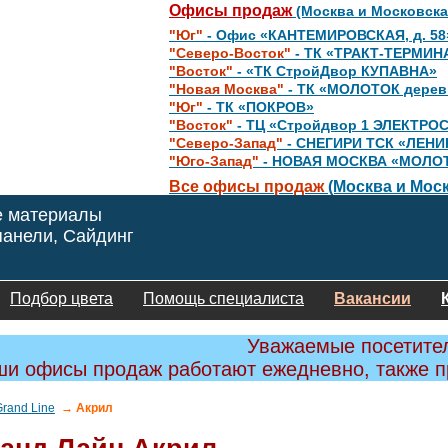
Офисы продаж
(Москва и Московска
"Юг"
- Офис «КАНТЕМИРОВСКАЯ, д. 58
"Северо-Восток"
- ТК «ТРАКТ-ТЕРМИН
"Восток"
- «ТК СтройДвор КУПАВНА»
"Новая Москва"
- ТК «МОЛОТОК дере
"Юг"
- ТК «ПОКРОВ»
"Восток"
- ТЦ «Стройдвор 1 ЭЛЕКТРО
"Северо-Запад"
- СНЕГИРИ ТСК «ЛЕНИ
"Юго-Запад"
- НОВАЯ МОСКВА «МОЛО
Все офисы продаж
(Москва и Моск
е материалы
анели, Сайдинг
Подбор цвета
Помощь специалиста
Вакансии
Уважаемые посетите
и офисы продаж работают ежедневно, также 
rand Line
→ Акрил