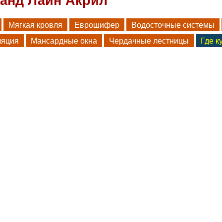
ранд Лайн Акрил
Мягкая кровля
Еврошифер
Водосточные системы
ляция
Мансардные окна
Чердачные лестницы
Где к