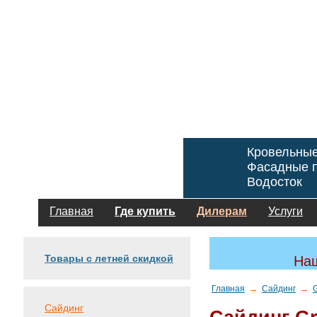
Кровельны
Фасадные п
Водосток
Главная
Где купить
Дилерам
Услуги
Товары с летней скидкой
Наш
Главная
→
Сайдинг
→
G
Сайдинг