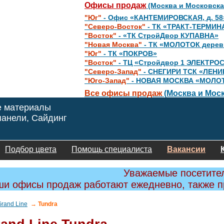
Офисы продаж
(Москва и Московска
"Юг"
- Офис «КАНТЕМИРОВСКАЯ, д. 58
"Северо-Восток"
- ТК «ТРАКТ-ТЕРМИН
"Восток"
- «ТК СтройДвор КУПАВНА»
"Новая Москва"
- ТК «МОЛОТОК дере
"Юг"
- ТК «ПОКРОВ»
"Восток"
- ТЦ «Стройдвор 1 ЭЛЕКТРО
"Северо-Запад"
- СНЕГИРИ ТСК «ЛЕНИ
"Юго-Запад"
- НОВАЯ МОСКВА «МОЛО
Все офисы продаж
(Москва и Моск
е материалы
анели, Сайдинг
Подбор цвета
Помощь специалиста
Вакансии
Уважаемые посетите
и офисы продаж работают ежедневно, также 
rand Line
→ Tundra