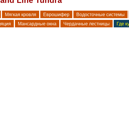
and Line Tundra
Мягкая кровля
Еврошифер
Водосточные системы
ляция
Мансардные окна
Чердачные лестницы
Где к