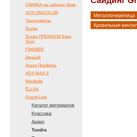
Сайдинг Gr
СКИДКА на сайдинг Деке
VOX UNICOLOR
Металлочерепица
Технониколь
Кровельная венти
Docke
Docke ПРЕМИУМ Блок
Хаус
FINEBER
Дачный
Альта Профиль
VOX МАХ-3
Nordside
ЁLLKA
Grand Line
Каталог материалов
Классика
Акрил
Tundra